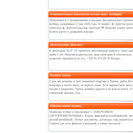
Очаровательные британские котята ищут любящий
Предлагаются к бронированию и продаже три прекрасных британс
котёнка, рождённые 12 мая 2026 года. В помёте: 🎀 Девочка (роз
ленточка) 🎀 Девочка (красная ленточка) 💙 Мальчик (синяя ленто
Котята растут в домашней атмосфе...
Автоэлектрик-Диагност.
В автосервис KOV OY требуется автоэлектрик-диагност. Опыт раб
менее 5 лет. Наличие водительских прав категории В обязательно.
вопросам обращаться по тел. +358 45 670 89 28 Валера....
Kvartira Vantaa
Сдаю две комнаты в трех комнатной квартире в Вантаа, район Ку
Квартира в тихом месте, на первом этаже. Есть парковочное место,
входит в кварплату. Третья комната закрыта и не используется. Ес
стиральная машина, суш...
Официальный перевод
Переводы устные и письменные С ЗАВЕРЕНИЕМ
(АВТОРИЗИРОВАННЫЕ). Языки: финский-русский-финский, англ
руский-английский. Любые документы, договоры. мед.свидетельств
Годятся для всех финских учрежденй, а также посольств ...