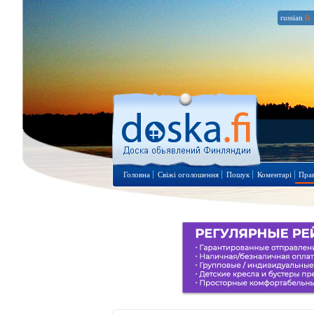
russian
.fi
Головна
Свіжі оголошення
Пошук
Коментарі
Пра