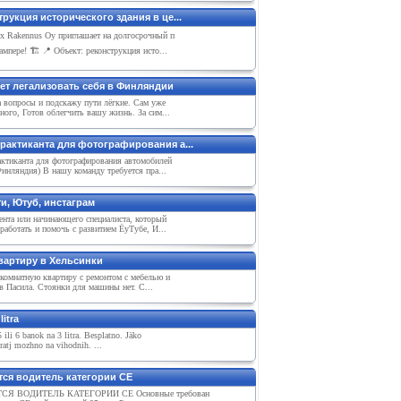
рукция исторического здания в це...
ix Rakennus Oy приглашает на долгосрочный п
ампере! 🏗 📍 Объект: реконструкция исто...
чет легализовать себя в Финляндии
а вопросы и подскажу пути лёгкие. Сам уже
ого, Готов облегчить вашу жизнь. За сим...
рактиканта для фотографирования а...
ктиканта для фотографирования автомобилей
инляндия) В нашу команду требуется пра...
и, Ютуб, инстаграм
ента или начинающего специалиста, который
работать и помочь с развитием ЁуТубe, И...
вартиру в Хельсинки
 комнатную квартиру с ремонтом с мебелью и
в Пасила. Стоянки для машины нет. С...
litra
ili 6 banok na 3 litra. Besplatno. Jäko
ratj mozhno na vihodnih. ...
тся водитель категории СЕ
СЯ ВОДИТЕЛЬ КАТЕГОРИИ СЕ Основные требован