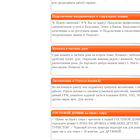
всю проделанную работу гаранти...
Подключение посудомоечных и стиральных машин,
🔧 Нужен сантехник? 👨‍🔧 Вы по адресу! Предлагаю профессиона
сантехнические услуги в Хельсинки, Эспоо и Вантаа. Выполняю б
качественно и по доступным ценам: ✔ Подключение и отключение
посудомоечных машин ✔ Подключ...
Комната в частном доме
Сдаю комнату в частном доме на втором этаже. Комната с мебелью
удобства( туалет, душ, стиральная машина) рядом с комнатой. Удо
расположение дома. До торгового центра пешком минут 5 .Место 
река рядом. Вопросы по те...
Автомеханик в Туусула (bumer.fi)
На постоянную работу или подработку требуется автомеханик с о
работы. Работа связана со снятием/установкой двигателей, заменой
ремней ГРМ, ремонтом ходовой части в основном BMW, VAG, M
других марок авто. Для постоя...
ГОСТЕВОЙ ДОМИК на берегу озера
✅️ Прямо на берегу озера с причалом и лодкой ГОСТЕВОЙ ДОМ
отдельном домике САУНА НА ДРОВАХ и НИКАКИХ ДРУГИХ
ТУРИСТОВ! ✅️ Чудесный уголок природы подходит как для рома
пары так и для семьи.✅️ И конечно, для ДРУЖНОЙ...