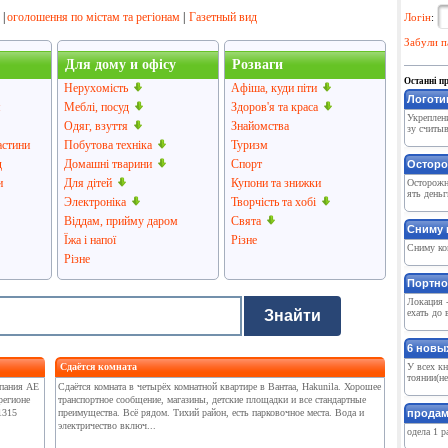
|
оголошення по містам та регіонам
|
Газетный вид
Логін
:
Забули п
Для дому и офісу
Розваги
Останні п
Нерухомість
Афіша, куди піти
Логотип
я
Меблі, посуд
Здоров'я та краса
Укреплени
Одяг, взуття
Знайомства
зу считыв
астини
Побутова техніка
Туризм
д
Домашні тварини
Спорт
Осторо
и
Для дітей
Купони та знижки
Осторожно
ять деньг
Электроніка
Творчість та хобі
Віддам, прийму даром
Свята
Сниму 
Їжа і напої
Різне
Сниму ком
Різне
Портно
Локация 
Знайти
ехать до 
6 новых
Сдаётся комната
У всех кн
тоянии(не
мпания AE
Сдаётся комната в четырёх комнатной квартире в Вантаа, Hakunila. Хорошее
регионе
транспортное сообщение, магазины, детские площадки и все стандартные
1315
преимущества. Всё рядом. Тихий район, есть парковочное места. Вода и
продам
электричество включ...
одела 1 ра