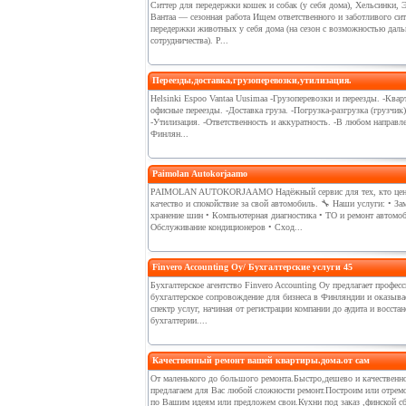
Ситтер для передержки кошек и собак (у себя дома), Хельсинки, 
Вантаа — сезонная работа Ищем ответственного и заботливого сит
передержки животных у себя дома (на сезон с возможностью дал
сотрудничества). Р...
Переезды,доставка,грузоперевозки,утилизация.
Helsinki Espoo Vantaa Uusimaa -Грузоперевозки и переезды. -Квар
офисные переезды. -Доставка груза. -Погрузка-разгрузка (грузчик)
-Утилизация. -Ответственность и аккуратность. -В любом направл
Финлян...
Paimolan Autokorjaamo
PAIMOLAN AUTOKORJAAMO Надёжный сервис для тех, кто цен
качество и спокойствие за свой автомобиль. 🔧 Наши услуги: • За
хранение шин • Компьютерная диагностика • ТО и ремонт автомоб
Обслуживание кондиционеров • Сход...
Finvero Accounting Oy/ Бухгалтерские услуги 45
Бухгалтерское агентство Finvero Accounting Oy предлагает профес
бухгалтерское сопровождение для бизнеса в Финляндии и оказыва
спектр услуг, начиная от регистрации компании до аудита и восста
бухгалтерии....
Качественный ремонт вашей квартиры.дома.от сам
От маленького до большого ремонта.Быстро,дешево и качественн
предлагаем для Вас любой сложности ремонт.Построим или отрем
по Вашим идеям или предложем свои.Кухни под заказ ,финской с