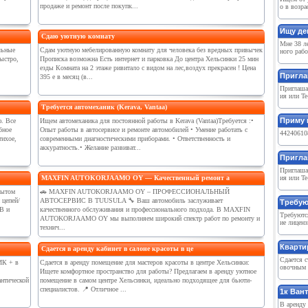
продаже и ремонт после покупк...
о в возра
Ищу де
Сдаю уютную комнату
Мне 38 ле
льные
Сдам уютную мебелированную комнату для человека без вредных привычек
ного рабо
ыстро,
Прописка возможна Есть интернет и парковка До центра Хельсинки 25 мин
езды Комната на 2 этаже ривитало с видом на лес,воздух прекрасен ! Цена
Пригла
395 е в месяц (в...
Приглашае
ия или Te
Требуется автомеханик (Kerava, Vantaa)
Приму в
. Все
Ищем автомеханика для постоянной работы в Kerava (Vantaa)Требуется :•
бное
Опыт работы в автосервисе и ремонте автомобилей • Умение работать с
442406108
тихое,
современными диагностическими приборами. • Ответственность и
аккуратность.• Желание развиват...
Пригла
Приглашае
MAXFIN AUTOKORJAAMO OY — Качественный ремонт а
ия или Te
пытом
🚗 MAXFIN AUTOKORJAAMO OY – ПРОФЕССИОНАЛЬНЫЙ
 цепей/
АВТОСЕРВИС В TUUSULA 🔧 Ваш автомобиль заслуживает
Требуют
B и
качественного обслуживания и профессионального подхода. В MAXFIN
Требуютс
AUTOKORJAAMO OY мы выполняем широкий спектр работ по ремонту и
ие лиценз
технич...
Кварти
Сдается в аренду кабинет в салоне красоты в це
Сдается 
ИК + в
Сдается в аренду помещение для мастеров красоты в центре Хельсинки:
овочным м
Ищете комфортное пространство для работы? Предлагаем в аренду уютное
нтической
помещение в самом центре Хельсинки, идеально подходящее для бьюти-
специалистов. 📍 Отличное ...
1к Вант
В арeнду 