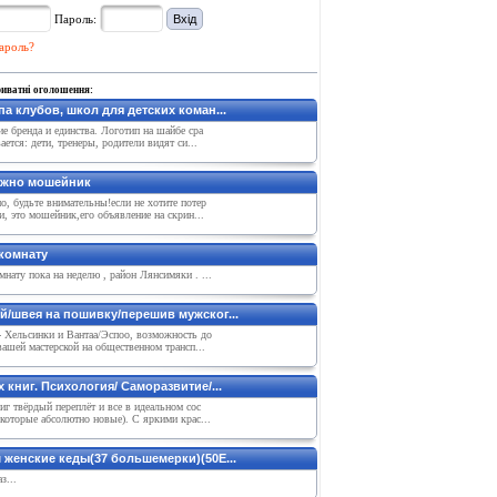
Пароль:
ароль?
риватні оголошення:
а клубов, школ для детских коман...
е бренда и единства. Логотип на шайбе сра
ается: дети, тренеры, родители видят си...
жно мошейник
, будьте внимательны!если не хотите потер
и, это мошейник,его объявление на скрин...
комнату
нату пока на неделю , район Лянсимяки . ...
й/швея на пошивку/перешив мужског...
- Хельсинки и Вантаа/Эспоо, возможность до
вашей мастерской на общественном трансп...
 книг. Психология/ Саморазвитие/...
иг твёрдый переплёт и все в идеальном сос
которые абсолютно новые). С яркими крас...
 женские кеды(37 большемерки)(50E...
з...