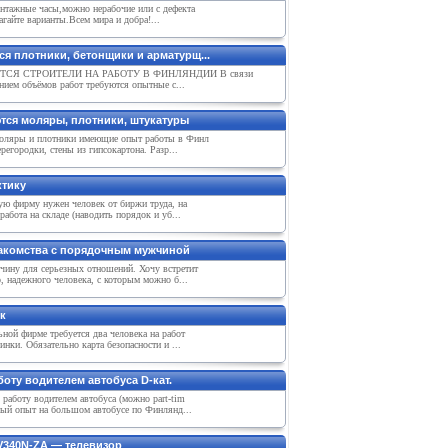
нтажные часы,можно нерабочие или с дефекта
гайте варианты.Всем мира и добра!...
ся плотники, бетонщики и арматурщ...
ТСЯ СТРОИТЕЛИ НА РАБОТУ В ФИНЛЯНДИИ В связи
нием объёмов работ требуются опытные с...
тся моляры, плотники, штукатуры
ляры и плотники имеющие опыт работы в Финл
регородки, стены из гипсокартона. Разр...
ктику
ую фирму нужен человек от биржи труда, на
работа на складе (наводить порядок и уб...
акомства с порядочным мужчиной
ину для серьезных отношений. Хочу встретит
, надежного человека, с которым можно б...
к
ной фирме требуется два человека на работ
инки. Обязательно карта безопасности и ...
оту водителем автобуса D-кат.
работу водителем автобуса (можно part-tim
ный опыт на большом автобусе по Финлянд...
V340N-ZA — телевизор