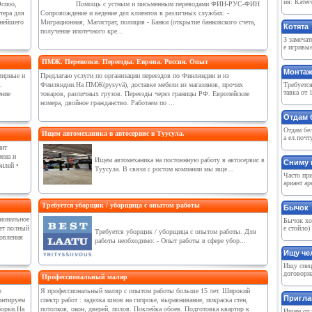
ия: Катег
Эспоо,
Помощь с устным и письменным переводами ФИН-РУС-ФИН
тера для
Сопровождение и ведение дел клиентов в различных службах: -
ьнейшего
Миграционная, Магистрат, полиция - Банки (открытие банковского счета,
Котята
получение ипотечного кре...
З замеча
е игривы
ПМЖ. Перевозки. Переезды. Европа. Россия. Опыт
Монтаж
тирные и
Предлагаю услуги по организации переездов по Финляндии и из
.
Финляндии.На ПМЖ(pysyvä), доставке мебели из магазинов, прочих
Требуетс
тавка от 
ение
товаров, различных грузов. Переезды через границы РФ. Европейские
номера, двойное гражданство. Работаем по ...
Отдам 
Отдам бе
Ищем автомеханика в автосервис в Туусула.
а ел.почт
ит
мена и
Ищем автомеханика на постоянную работу в автосервис в
Сниму 
илей •
Туусула. В связи с ростом компании мы ище...
Часто при
ариант ар
Требуется уборщик / уборщица с опытом работы
Бычок
сиональное
Бычок ход
ет полный
е стойло)
Требуется уборщик / уборщица с опытом работы. Для
новления
работы необходимо: - Опыт работы в сфере убор...
Ищу чел
Ищу спец
договорна
Профессиональный маляр
о
Я профессиональный маляр с опытом работы больше 15 лет. Широкий
Пригла
онтируем
спектр работ : заделка швов на гипроке, выравнивание, покраска стен,
борки.На
потолков, окон, дверей, полов. Поклейка обоев. Подготовка квартир к
Ищем от у