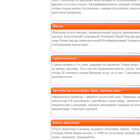
АsoL Consulting Оy предлагает консультации по бухгалтерскому у
финском и русском языках. Квалифицированный сотрудник обладае
летним стажем работы бухгалтером, главным бухгалтером, консул
налоговым проверкам...
Массаж
Предлагаю услуги массажа, индивидуальный подход гарантирован
массажа: Классический Спортивный Лечебный Общий Массам пр
зоны Релакс-массаж (антистрессовый) Комбинированный Антице
Стоунтерапия( базальтовые ...
Сдаётся комната
Сдается комната в 3-х комн. квартире без прописки. Рядом метро,
до центра, магазины. Есть всё для проживания:мебель, постёл. бел
посуда. В стоимость входит:Интернет, вода, газ и свет. Сдам раб
мужчине (госте...
Ajovarma (все категории), офиц. переводы фин->
Официальные переводы с финского на русский язык. Переводы дл
консульства РФ документов с английского языка (напр., англоязы
свидетельства о рождении, паспорта иностранных граждан) на осн
аккредитации. Опытный судебный...
Услуги эвакуатора
Услуги эвакуатора и помощь на дороге Хельсинки, Вантаа, Эспоо,
Uusimaa.Любая форма оплаты, от 100€ по столичному региону.Эв
hinaus, hinausauto, hinauspalvelu...