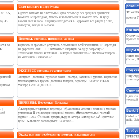
реконст
Сдам комнату в Leppävaara
🏗 WellF
АМОУЧКА,
Сдаётся комната на длительный срок человеку без вредных привычек.
м
Комната не проходная, мебель и холодильник в комнате есть. В цену
роект в Т
аа, 45
входит свет и вода. Квартира находиться в Leppävaara всё рядом ( Sello,
автобусы, поезда и K-marke...
Кто хо
Отвечу н
Переезды, доставка, перевозки, аренда
прошел мн
кеты по
Переезды и грузовые услуги по Хельсинки и всей Финляндии ✅ Переезды
€/
на фургонах 20м3 – 2–3-комнатные квартиры за одну погрузку ✅
Ищем п
Утилизация мебели и техники – быстро и экологично.✅ Доставка товаров –
Ищем пра
из магазинов и складов.✅ ...
(Эспоо, Ф
Соц сет
ЭКСПРЕСС доставка,грузовое такси
Ищу студ
финский.
Экспресс - доставка, грузовое такси - быстро, надежно и удобно. Перевозка
хочет под
малогабаритных грузов, доставка товаров, переезды. +358404141329
(диплом
Watsapp Цена: 35,00 EUR...
Сдам к
Сдам 2-х
техникой 
ПЕРЕЕЗДЫ. Перевозки. Доставка
 (
💪Квартирные/офисные переезды . 📦Доставка мебели и техники ( монтаж
Banki 3 
ркой
установка) 🗑️Утилизация ненужной мебели. 🚚Вместительный чистый
Otdadim 5 
фургон: 17м3. 🕒Гибкий график,(Будни.Вечера.Выходные.) 💰Приятные
mäki. Zab
цены. 📞Звоните договоримся:+3584087...
Требуе
Окажу вам всю необходимую помощь, касающуюся п
ТРЕБУЕТ