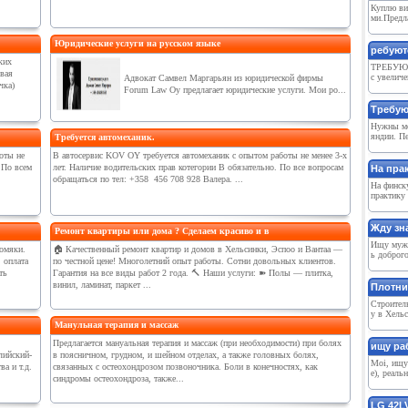
Куплю ви
ми.Предла
Юридические услуги на русском языке
ребуют
ких
ТРЕБУЮ
овая
с увеличе
Адвокат Самвел Маргарьян из юридической фирмы
чка)
Forum Law Oy предлагает юридические услуги. Мои ро...
Требую
Нужны мо
яндии. Пе
Требуется автомеханик.
оты не
В автосервис KOV OY требуется автомеханик с опытом работы не менее 3-х
 По всем
лет. Наличие водительских прав котегории В обязательно. По все вопросам
На пра
обращаться по тел: +358 456 708 928 Валера. ...
На финск
практику 
Жду зн
Ремонт квартиры или дома ? Сделаем красиво и в
Ищу мужч
ломяки.
🏠 Качественный ремонт квартир и домов в Хельсинки, Эспоо и Вантаа —
ь доброго
 оплата
по честной цене! Многолетний опыт работы. Сотни довольных клиентов.
ть
Гарантия на все виды работ 2 года. 🔨 Наши услуги: ➽ Полы — плитка,
винил, ламинат, паркет ...
Плотни
Строитель
у в Хельс
Манульная терапия и массаж
Предлагается мануальная терапия и массаж (при необходимости) при болях
ищу раб
ийский-
в поясничном, грудном, и шейном отделах, а также головных болях,
Moi, ищу 
а и т.д.
связанных с остеохондрозом позвоночника. Боли в конечностях, как
e), реаль
синдромы остеохондроза, также...
LG 42L