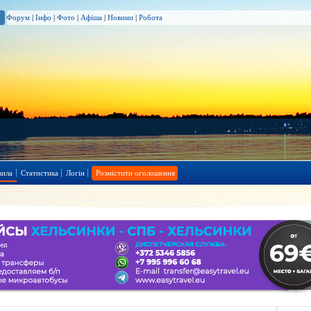
Форум
|
Інфо
|
Фото
|
Афіша
|
Новини
|
Робота
вила
Статистика
Логін
Розмістити оголошення