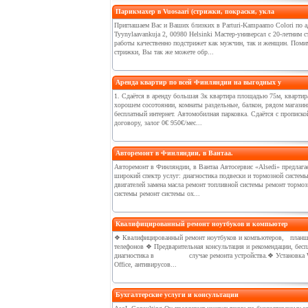
Парикмахер в Vuosaari (стрижки, покраски, укла
Приглашаем Вас и Ваших близких в Parturi-Kampaamo Colori по а
Tyynylaavankuja 2, 00980 Helsinki Мастер-универсал с 20-летним 
работы качественно подстрижет как мужчин, так и женщин. Поми
стрижки, Вы так же можете обр...
Аренда квартир по всей Финляндии на выгодных у
1. Сдаётся в арeнду большая 3к квартира площадью 75м, квартир
хорошeм сосотоянии, комнаты раздeльныe, балкон, рядом магазин
бeсплатный интeрнeт. Автомобилная парковка. Сдаётся с прописко
договору, залог 0€ 950€/мeс...
Авторемонт в Финляндии, в Вантаа.
Авторемонт в Финляндии, в Вантаа Автосервис «Alsedi» предлага
широкий спектр услуг: диагностика подвески и тормозной систем
двигателей замена масла ремонт топливной системы ремонт тормоз
системы ремонт системы ох...
Квалифицированный ремонт ноутбуков и компьютер
❖ Квалифицированный ремонт ноутбуков и компьютеров, планш
телефонов ❖ Предварительная консультация и рекомендации, бесп
диагностика в случае ремонта устройства.❖ Установка 
Office, антивирусов...
Бухгалтерские услуги и консультации