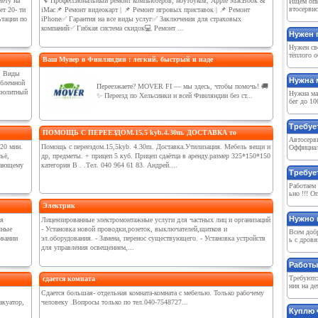
чету на
🔧 Профессиональный ремонт компьютеров, ноутбуков, Apple MacBook &
Ищем опы
втосервис
т 20- ти
iMac📌 Ремонт видеокарт | 📌 Ремонт игровых приставок | 📌 Ремонт
ьтации по
iPhone✅ Гарантия на все виды услуг✅ Заключения для страховых
компаний✅ Гибкая система скидок💻 Ремонт ...
Нужен 
Нужен св
тёплого о
Ваш Мувер в Финляндии : легкий, быстрый и наде
. Виды
Нужна 
облемной
Переезжаете? MOVER FI — мы здесь, чтобы помочь! 🚚
ллюлитный
Нужна ма
✨ Переезд по Хельсинки и всей Финляндии без ст...
бег до 10
Требуе
ПОМОЩЬ С ПЕРЕЕЗДОМ.15,5 kyb.4.30m. ДОСТАВКА то
Автосерви
 20 мин.
Помощь с переездом.15,5kyb. 4.30m. Доставка.Утилизация. Мебель вещи и
Оффициал
ьё,
др, предметы. + прицеп 5 куб. Прицеп сдаётца в аренду.размер 325*150*150
отающему
категория B . .Тел. 040 964 61 83. Андрей....
Требуе
Работаем 
ьно !!! О
Электрик
Нужно 
я
Лицензированные электромонтажные услуги для частных лиц и организаций
чные
- Установка новой проводки,розеток, выключателей,щитков и
Всем добр
овании
эл.оборудования. - Замена, перенос существующего. - Установка устройств
ь с дров
для управления освещением,...
Работы
Требуютс
сдается комната
ния на де
Сдается большая- отдельная комната-комната с мебелью. Только рабочему
акуатор,
человеку .Вопросы только по тел.040-7548727...
Куплю 