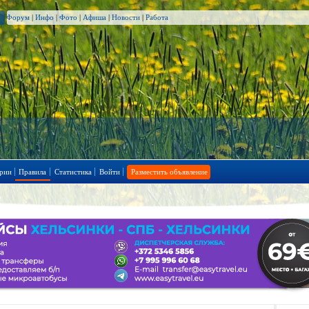
Форум
|
Инфо
|
Фото
|
Афиша
|
Новости
|
Работа
рии
Правила
Статистика
Войти
Разместить объявление