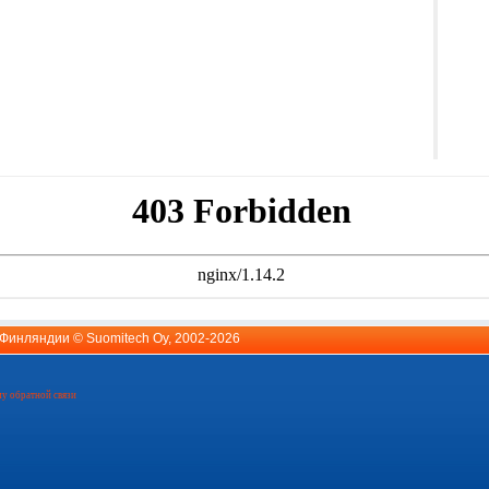
й Финляндии ©
Suomitech Oy
, 2002-2026
у обратной связи