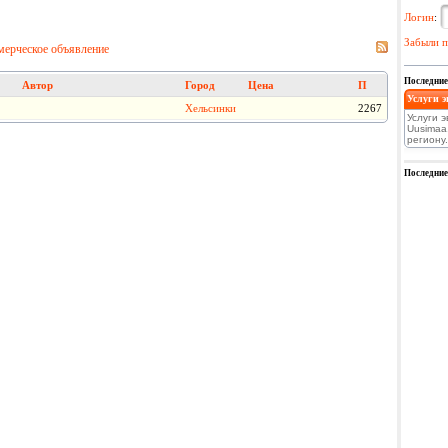
Логин
:
Забыли п
мерческое объявление
Последние
Автор
Город
Цена
П
Услуги э
Хельсинки
2267
Услуги 
Uusimaa
региону.
Последние