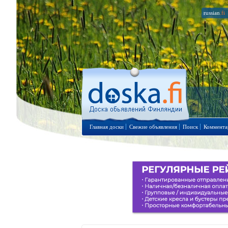
russian
.fi
Главная доски
Свежие объявления
Поиск
Коммента