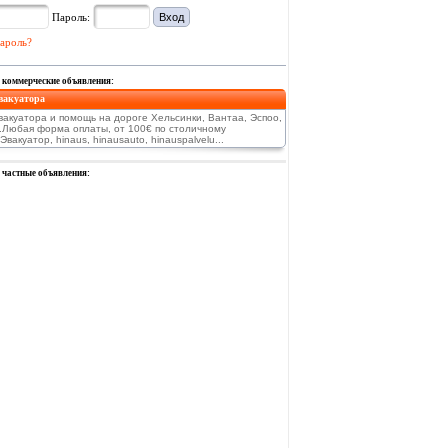
Пароль:
ароль?
 коммерческие объявления:
вакуатора
эвакуатора и помощь на дороге Хельсинки, Вантаа, Эспоо,
.Любая форма оплаты, от 100€ по столичному
Эвакуатор, hinaus, hinausauto, hinauspalvelu...
 частные объявления: