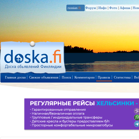
russian
.fi
Форум
|
Инфо
|
Фото
|
Афиша
|
Нов
Главная доски
Свежие объявления
Поиск
Комментарии
Правила
Статистика
Во