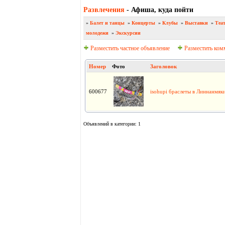
Развлечения
- Афиша, куда пойти
»
Балет и танцы
»
Концерты
»
Клубы
»
Выставки
»
Теа
молодежи
»
Экскурсии
Разместить частное объявление
Разместить ком
Номер
Фото
Заголовок
600677
isohupi браслеты в Линнанмяк
Объявлений в категории: 1