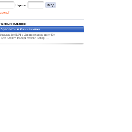
Пароль:
ароль?
 частные объявления:
i браслеты в Линнанмяки
браслета isoHuPi в Линнанмяки по цене 40е
цена 53е/шт. Isohupi-ranneke Isohupi-...