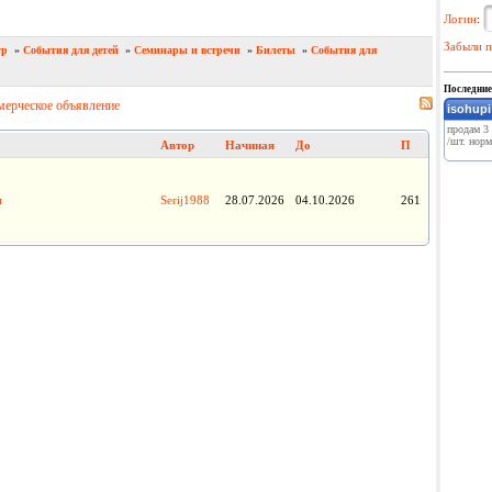
Логин
:
Забыли п
тр
»
События для детей
»
Семинары и встречи
»
Билеты
»
События для
Последние
мерческое объявление
isohup
продам 3 
/шт. норм 
Автор
Начиная
До
П
и
Serij1988
28.07.2026
04.10.2026
261