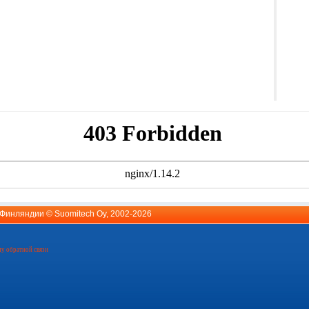
й Финляндии ©
Suomitech Oy
, 2002-2026
у обратной связи