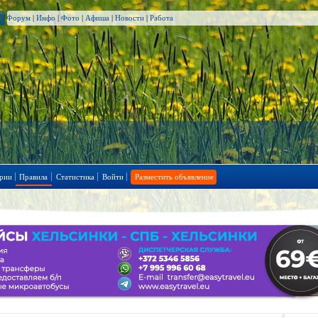
Форум
|
Инфо
|
Фото
|
Афиша
|
Новости
|
Работа
рии
Правила
Статистика
Войти
Разместить объявление