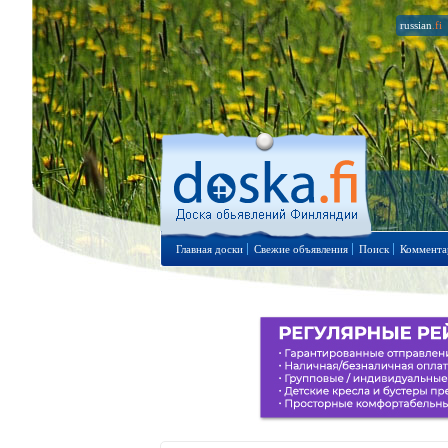
russian
.fi
Главная доски
Свежие объявления
Поиск
Коммента