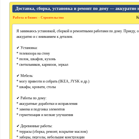
Доставка, сборка, установка и ремонт по дому — аккуратно и
К
Работа и бизнес - Строительство
Я занимаюсь установкой, сборкой и ремонтными работами по дому. Приеду, 
аккуратно и с вниманием к деталям.
✔ Установка:
* телевизора на стену
* полок, шкафов, кухонь
* светильников, карнизов, зеркал
✔ Мебель:
* могу привезти и собрать (IKEA, JYSK и др.)
* шкафы, кровати, столы
✔ Работы по дому:
* аккуратные доработки и исправления
* замена и подгонка элементов
* герметизация и мелкие улучшения
✔ Деревянные работы:
* террасы (сборка, ремонт, вскрытие маслом)
* заборы, перголы, небольшие конструкции