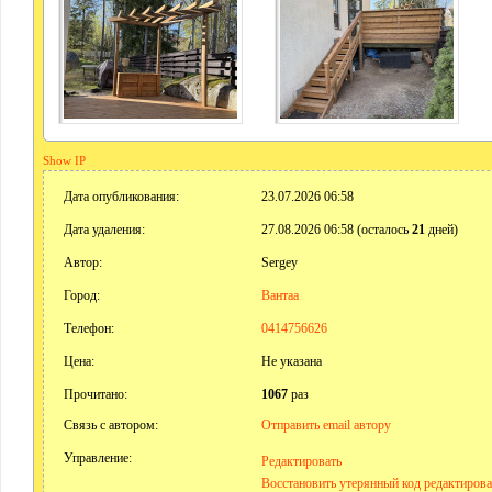
Show IP
Дата опубликования:
23.07.2026 06:58
Дата удаления:
27.08.2026 06:58 (осталось
21
дней)
Автор:
Sergey
Город:
Вантаа
Телефон:
0414756626
Цена:
Не указана
Прочитано:
1067
раз
Связь с автором:
Отправить email автору
Управление:
Редактировать
Восстановить утерянный код редактиров