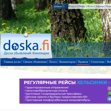
russian
.fi
Форум
|
Инфо
|
Фото
|
Афиша
|
Нов
Главная доски
Свежие объявления
Поиск
Комментарии
Правила
Статистика
Во