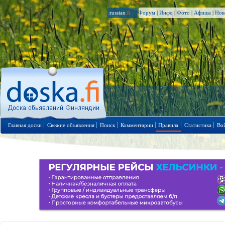
russian
.fi
Форум
|
Инфо
|
Фото
|
Афиша
|
Нов
Главная доски
Свежие объявления
Поиск
Комментарии
Правила
Статистика
Во