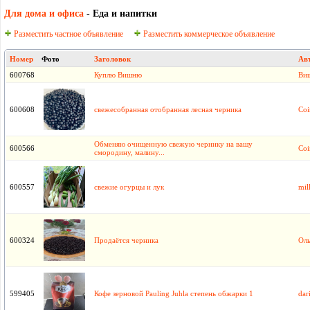
Для дома и офиса
- Еда и напитки
Разместить частное объявление
Разместить коммерческое объявление
Номер
Фото
Заголовок
Ав
600768
Куплю Вишню
Ви
600608
свежесобранная отобранная лесная черника
Coi
Обменяю очищенную свежую чернику на вашу
600566
Coi
смородину, малину...
600557
свежие огурцы и лук
mil
600324
Продаётся черника
Оль
599405
Кофе зерновой Pauling Juhla степень обжарки 1
dar