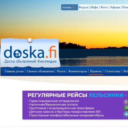
russian
.fi
Форум
|
Инфо
|
Фото
|
Афиша
|
Нов
Главная доски
Свежие объявления
Поиск
Комментарии
Правила
Статистика
Во