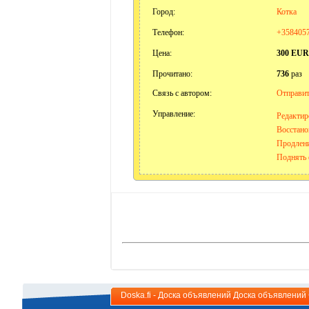
Город:
Котка
Телефон:
+358405
Цена:
300 EUR
Прочитано:
736
раз
Связь с автором:
Отправит
Управление:
Редактир
Восстано
Продлени
Поднять 
Doska.fi - Доска объявлений Доска объявлени