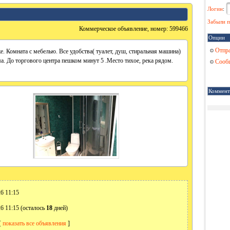
Логин
:
Забыли п
Коммерческое объявление, номер: 599466
Опции
Отпра
. Комната с мебелью. Все удобства( туалет, душ, стиральная машина)
а. До торгового центра пешком минут 5 .Место тихое, река рядом.
Сообщ
Коммент
6 11:15
6 11:15 (осталось
18
дней)
[
показать все объявления
]