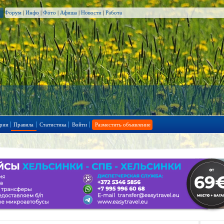
Форум
|
Инфо
|
Фото
|
Афиша
|
Новости
|
Работа
рии
Правила
Статистика
Войти
Разместить объявление