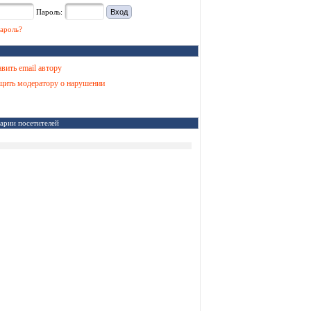
Пароль:
ароль?
вить email автору
ить модератору о нарушении
арии посетителей