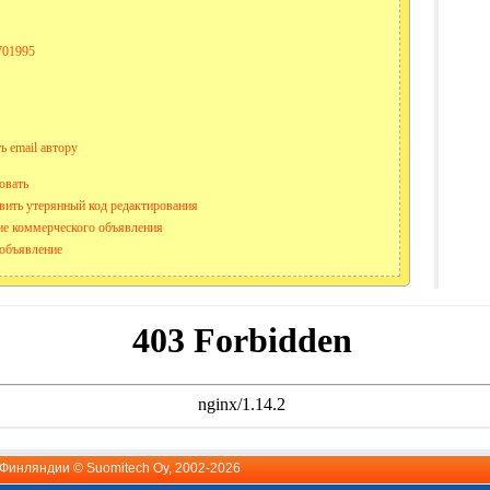
701995
ь email автору
овать
вить утерянный код редактирования
е коммерческого объявления
объявление
й Финляндии ©
Suomitech Oy
, 2002-2026