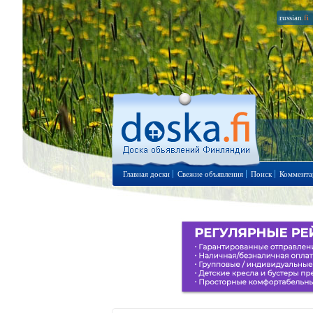
russian
.fi
Главная доски
Свежие объявления
Поиск
Коммента