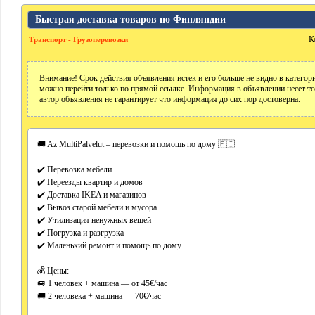
Быстрая доставка товаров по Финляндии
К
Транспорт - Грузоперевозки
Внимание! Срок действия объявления истек и его больше не видно в катего
можно перейти только по прямой ссылке. Информация в объявлении несет т
автор объявления не гарантирует что информация до сих пор достоверна.
🚚 Az MultiPalvelut – перевозки и помощь по дому 🇫🇮
✔️ Перевозка мебели
✔️ Переезды квартир и домов
✔️ Доставка IKEA и магазинов
✔️ Вывоз старой мебели и мусора
✔️ Утилизация ненужных вещей
✔️ Погрузка и разгрузка
✔️ Маленький ремонт и помощь по дому
💰 Цены:
🚐 1 человек + машина — от 45€/час
🚚 2 человека + машина — 70€/час