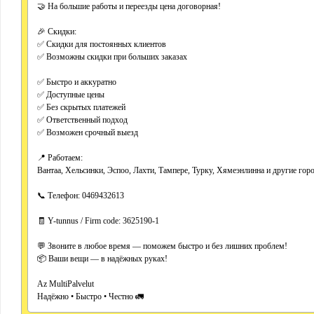
🤝 На большие работы и переезды цена договорная!
🎉 Скидки:
✅ Скидки для постоянных клиентов
✅ Возможны скидки при больших заказах
✅ Быстро и аккуратно
✅ Доступные цены
✅ Без скрытых платежей
✅ Ответственный подход
✅ Возможен срочный выезд
📍 Работаем:
Вантаа, Хельсинки, Эспоо, Лахти, Тампере, Турку, Хямеэнлинна и другие го
📞 Телефон: 0469432613
🧾 Y-tunnus / Firm code: 3625190-1
💬 Звоните в любое время — поможем быстро и без лишних проблем!
📦 Ваши вещи — в надёжных руках!
Az MultiPalvelut
Надёжно • Быстро • Честно 🚛