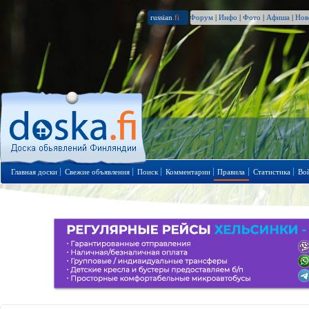
russian
.fi
Форум
|
Инфо
|
Фото
|
Афиша
|
Нов
Главная доски
Свежие объявления
Поиск
Комментарии
Правила
Статистика
Во