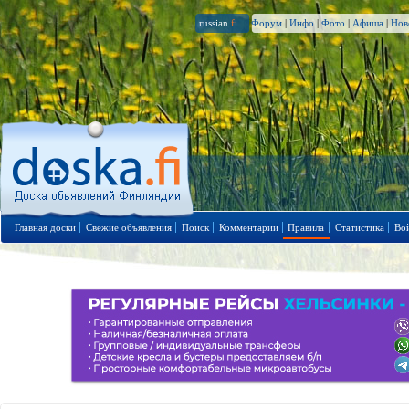
russian
.fi
Форум
|
Инфо
|
Фото
|
Афиша
|
Нов
Главная доски
Свежие объявления
Поиск
Комментарии
Правила
Статистика
Во