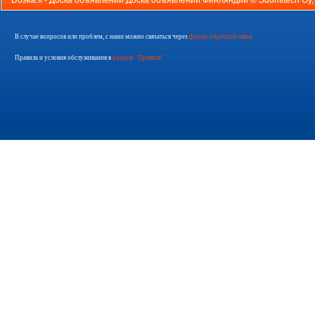
Doska.fi - Доска объявлений Доска объявлений Финляндии ©
Suomitech Oy
В случае вопросов или проблем, с нами можно связаться через
форму обратной связи
Правила и условия обслуживания в
разделе "Правила"