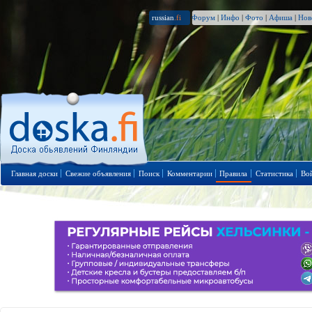
russian
.fi
Форум
|
Инфо
|
Фото
|
Афиша
|
Нов
Главная доски
Свежие объявления
Поиск
Комментарии
Правила
Статистика
Во