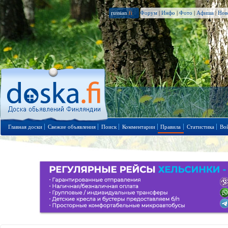
russian
.fi
Форум
|
Инфо
|
Фото
|
Афиша
|
Нов
Главная доски
Свежие объявления
Поиск
Комментарии
Правила
Статистика
Во