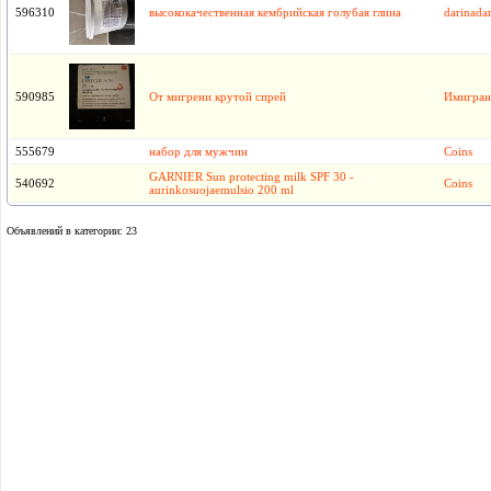
596310
высококачественная кембрийская голубая глина
darinadar
590985
От мигрени крутой спрей
Имигран
555679
набор для мужчин
Coins
GARNIER Sun protecting milk SPF 30 -
540692
Coins
aurinkosuojaemulsio 200 ml
Объявлений в категории: 23