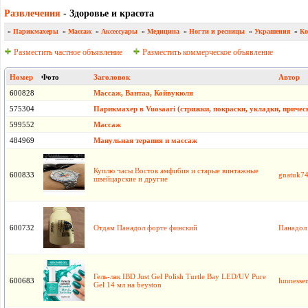
Развлечения
- Здоровье и красота
»
Парикмахеры
»
Массаж
»
Аксессуары
»
Медицина
»
Ногти и ресницы
»
Украшения
»
Ко
Разместить частное объявление
Разместить коммерческое объявление
Номер
Фото
Заголовок
Автор
600828
Массаж, Вантаа, Койвукюля
575304
Парикмахер в Vuosaari (стрижки, покраски, укладки, причес
599552
Массаж
484969
Манульная терапия и массаж
Куплю часы Восток амфибия и старые винтажные
600833
gnatuk7
швейцарские и другие
600732
Отдам Панадол форте финский
Панадол
Гель-лак IBD Just Gel Polish Turtle Bay LED/UV Pure
600683
lunnesse
Gel 14 мл на beyston