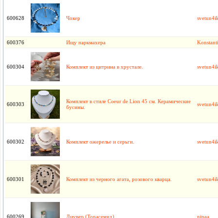
600628
Чокер
svetun4ik
600376
Ищу паркмахера
Konstant
600304
Комплект из цитрина в хрустале.
svetun4ik
Комплект в стиле Coeur de Lion 45 см. Керамические
600303
svetun4ik
бусины.
600302
Комплект ожерелье и серьги.
svetun4ik
600301
Комплект из черного агата, розового кварца.
svetun4ik
600269
Диувер (Торасемид)
ninaa