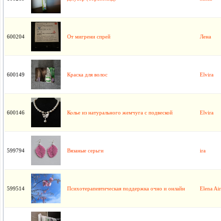
600204
От мигрени спрей
Лена
600149
Краска для волос
Elvira
600146
Колье из натурального жемчуга с подвеской
Elvira
599794
Вязаные серьги
ira
599514
Психотерапевтическая поддержка очно и онлайн
Elena Air