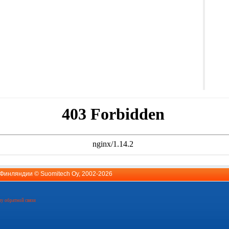
й Финляндии ©
Suomitech Oy
, 2002-2026
у обратной связи