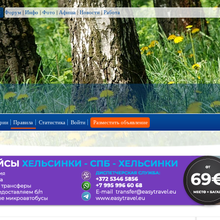
Форум
|
Инфо
|
Фото
|
Афиша
|
Новости
|
Работа
рии
Правила
Статистика
Войти
Разместить объявление