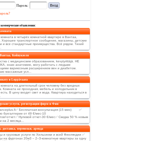
Пароль:
ароль?
 коммерческие объявления:
комната
 комната в четырёх комнатной квартире в Вантаа,
a. Хорошее транспортное сообщение, магазины, детские
и и все стандартные преимущества. Всё рядом. Тихий
.
 Вантаа, Койвукюля
тка с медицинским образованием, kevytyrittäjä. НЕ
А, знаю анатомию, могу работать с людьми
щими варикозным расширением вен и диабетом.
аю массажные усл...
нату в Leppävaara
 комната на длительный срок человеку без вредных
к. Комната не проходная, мебель и холодильник в
есть. В цену входит свет и вода. Квартира находиться в
.
рские услуги, регистрация фирм в Фин
anceplus.fi✅ Бесплатная консультация (15 мин) ✅
по бухгалтерии от 49 €/мес-10
тов+отчет✅ Нулевой отчет-30 €/мес✅ Скидка 50 % новым
 на 2 месяца...
, доставка, перевозки, аренда
ы и грузовые услуги по Хельсинки и всей Финляндии ✅
ы на фургонах 20м3 – 2–3-комнатные квартиры за одну