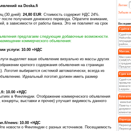
Логин
:
влений на Doska.fi
Забыли п
ц (30 дней):
24,80 EUR
. Стоимость содержит НДС 24%.
 после получения денежного перевода. Обратите внимание,
ей, в зависимости от работы банка. Это не повлияет на срок
Последние
Сдаётся 
Сдаётся
бъявления предлагаем следующие добавочные возможности.
Hakunil
размещении коммерческого объявления:
площадк
район, ..
ии услуги: 10.00 +НДС
Массаж,
Массажис
слуги выделяет ваше объявление визуально из массы других
САМОУЧК
страдаю
тображении краткого содержания объявления на страницах
Предлаг
. Логотип выбирается системой автоматически, всегда из
Сдам ком
объявлению. Идеальный логотип должен иметь размер
Сдаётся
привыче
комнате 
Leppäv..
fi: 10.00
+НДС
обытиях в Финляндии. Отображение коммерческого объявления
Бухгалте
 концерты, выставки и прочее) улучшит видимость данного
www.bal
Пакеты 
докумен
клиентам
Переезды
n.fi/news: 10.00
+НДС
Переезд
айте новости о Финляндии с разных источников. Посещаемость
Переезд