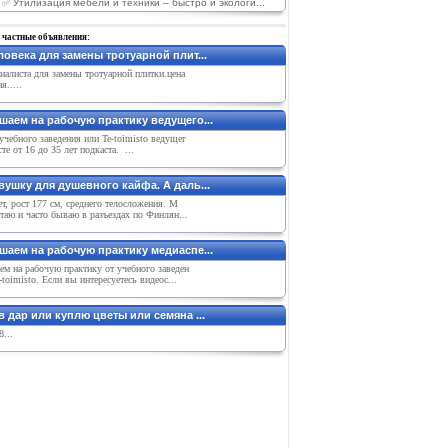
 ✅ Утилизация мебели и техники – быстро и экологи...
 частные объявления:
овека для замены тротуарной плит...
иалиста для замены тротуарной плитки.цена
я.....
шаем на рабочую практику ведущего...
чебного заведения или Te-toimisto ведущег
сте от 16 до З5 лет подкаста. ...
вушку для душевного кайфа. А даль...
т, рост 177 см, среднего телосложения. М
таю и часто бываю в разъездах по Финлян...
шаем на рабочую практику медиаспе...
м на рабочую практику от учебного заведен
-toimisto. Если вы интересуетесь видеос...
 дар или куплю цветы или семяна ...
...