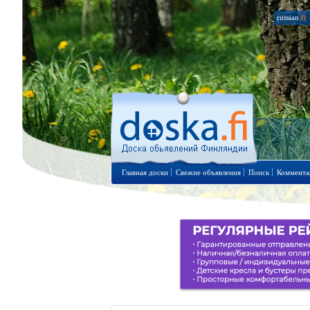
russian
.fi
Главная доски
Свежие объявления
Поиск
Коммента