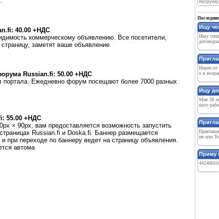
.
погрузку
Последние
Ищу чел
.fi: 40.00
+НДС
Ищу спец
 видимость коммерческому объявлению. Все посетители,
договорна
 страницу, заметят ваше объявление.
Пригла
Ищем от у
рума Russian.fi: 50.00
+НДС
о в возра
ел портала. Ежедневно форум посещают более 7000 разных
Ищу де
Мне 38 ле
ного рабо
i: 55.00
+НДС
Пригла
0px × 90px, вам предоставляется возможность запустить
Приглашае
страницах Russian.fi и Doska.fi. Баннер размещается
ия или Te
 и при переходе по баннеру ведет на страницу объявления.
ется автома
Приму в
442406108