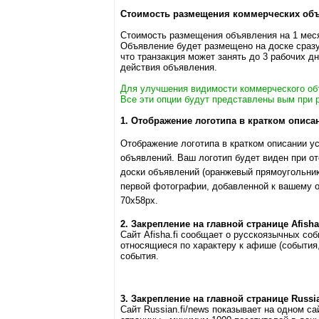
Стоимость размещения коммерческих объя
Стоимость размещения объявления на 1 меся
Объявление будет размещено на доске сразу
что транзакция может занять до 3 рабочих дн
действия объявления.
Для улучшения видимости коммерческого о
Все эти опции будут представлены вым при 
1. Отображение логотипа в кратком описан
Отображение логотипа в кратком описании у
объявлений. Ваш логотип будет виден при о
доски объявлений (оранжевый прямоугольник)
первой фотографии, добавленной к вашему 
70x58px.
2. Закрепление на главной странице Afisha.
Сайт Afisha.fi сообщает о русскоязычных с
относящиеся по характеру к афише (события,
события.
3. Закрепление на главной странице Russia
Сайт Russian.fi/news показывает на одном с