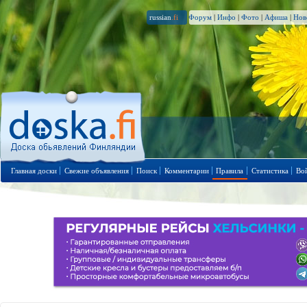
russian
.fi
Форум
|
Инфо
|
Фото
|
Афиша
|
Нов
Главная доски
Свежие объявления
Поиск
Комментарии
Правила
Статистика
Во