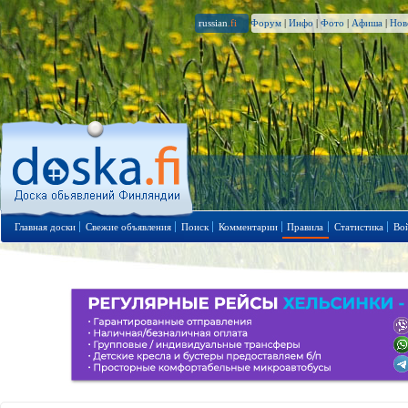
russian
.fi
Форум
|
Инфо
|
Фото
|
Афиша
|
Нов
Главная доски
Свежие объявления
Поиск
Комментарии
Правила
Статистика
Во