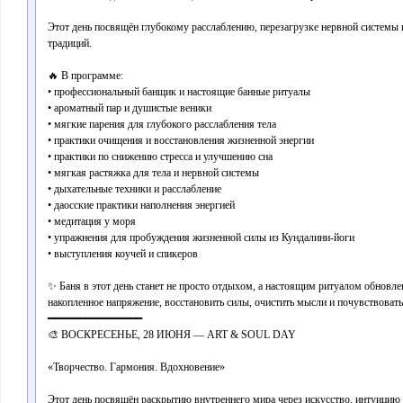
Этот день посвящён глубокому расслаблению, перезагрузке нервной системы и
традиций.
🔥 В программе:
• профессиональный банщик и настоящие банные ритуалы
• ароматный пар и душистые веники
• мягкие парения для глубокого расслабления тела
• практики очищения и восстановления жизненной энергии
• практики по снижению стресса и улучшению сна
• мягкая растяжка для тела и нервной системы
• дыхательные техники и расслабление
• даосские практики наполнения энергией
• медитация у моря
• упражнения для пробуждения жизненной силы из Кундалини-йоги
• выступления коучей и спикеров
✨ Баня в этот день станет не просто отдыхом, а настоящим ритуалом обнов
накопленное напряжение, восстановить силы, очистить мысли и почувствовать 
━━━━━━━━━━━━━━━
🎨 ВОСКРЕСЕНЬЕ, 28 ИЮНЯ — ART & SOUL DAY
«Творчество. Гармония. Вдохновение»
Этот день посвящён раскрытию внутреннего мира через искусство, интуицию