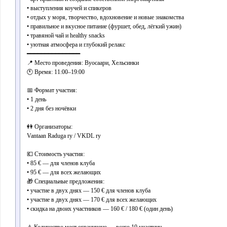
• выступления коучей и спикеров
• отдых у моря, творчество, вдохновение и новые знакомства
• правильное и вкусное питание (фуршет, обед, лёгкий ужин)
• травяной чай и healthy snacks
• уютная атмосфера и глубокий релакс
━━━━━━━━━━━━━━━
📍 Место проведения: Вуосаари, Хельсинки
🕚 Время: 11:00–19:00
📅 Формат участия:
• 1 день
• 2 дня без ночёвки
👭 Организаторы:
Vantaan Raduga ry / VKDL ry
💶 Стоимость участия:
• 85 € — для членов клуба
• 95 € — для всех желающих
🎁 Специальные предложения:
• участие в двух днях — 150 € для членов клуба
• участие в двух днях — 170 € для всех желающих
• скидка на двоих участников — 160 € / 180 € (один день)