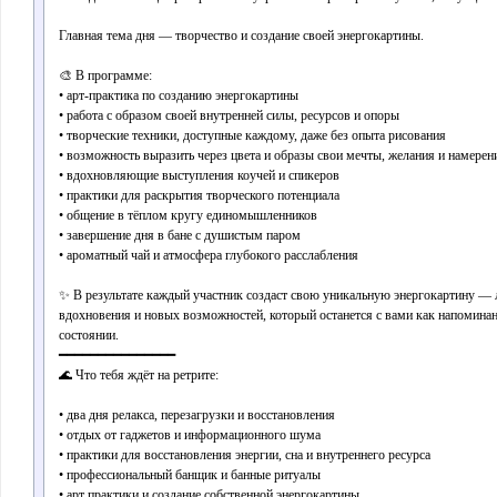
Главная тема дня — творчество и создание своей энергокартины.
🎨 В программе:
• арт-практика по созданию энергокартины
• работа с образом своей внутренней силы, ресурсов и опоры
• творческие техники, доступные каждому, даже без опыта рисования
• возможность выразить через цвета и образы свои мечты, желания и намерен
• вдохновляющие выступления коучей и спикеров
• практики для раскрытия творческого потенциала
• общение в тёплом кругу единомышленников
• завершение дня в бане с душистым паром
• ароматный чай и атмосфера глубокого расслабления
✨ В результате каждый участник создаст свою уникальную энергокартину — 
вдохновения и новых возможностей, который останется с вами как напомина
состоянии.
━━━━━━━━━━━━━━━
🌊 Что тебя ждёт на ретрите:
• два дня релакса, перезагрузки и восстановления
• отдых от гаджетов и информационного шума
• практики для восстановления энергии, сна и внутреннего ресурса
• профессиональный банщик и банные ритуалы
• арт практики и создание собственной энергокартины