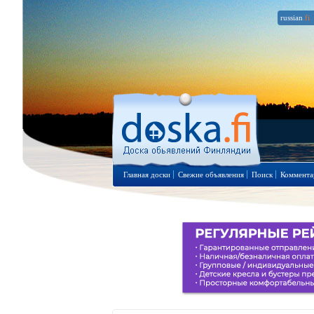
russian
.fi
Главная доски
Свежие объявления
Поиск
Коммента