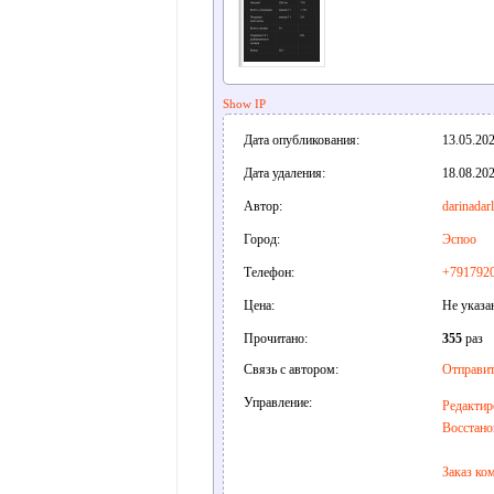
Show IP
Дата опубликования:
13.05.202
Дата удаления:
18.08.202
Автор:
darinadar
Город:
Эспоо
Телефон:
+791792
Цена:
Не указа
Прочитано:
355
раз
Связь с автором:
Отправит
Управление:
Редактир
Восстано
Заказ ко