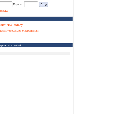
Пароль:
ароль?
вить email автору
ить модератору о нарушении
арии посетителей