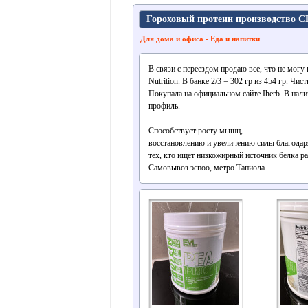
Гороховый протеин производство 
Для дома и офиса - Еда и напитки
В связи с переездом продаю все, что не могу
Nutrition. В банке 2/3 = 302 гр из 454 гр. Чи
Покупала на официальном сайте Iherb. В нали
профиль.
Способствует росту мышц,
восстановлению и увеличению силы благодар
тех, кто ищет низкожирный источник белка ра
Самовывоз эспоо, метро Тапиола.