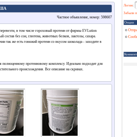
Логин
:
США
Забыли п
Частное объявление, номер: 598607
Опции
Отпра
 перевезти, в том числе гороховый протеин от фирмы EVLution
стый состав без сои, глютена, животных белков, лактозы, сахара.
Сообщ
чии так же есть говяжий протеин со вкусом шоколада - заходите в
Коммент
я полноценному протеиновому комплексу. Идеально подходит для
стительного происхождения. Все описание на скринах.