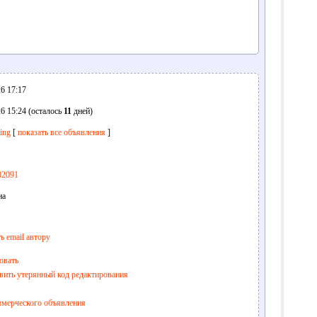
6 17:17
6 15:24 (осталось
11
дней)
ling
[
показать все объявления
]
02091
на
ь email автору
овать
вить утерянный код редактирования
ммерческого объявления