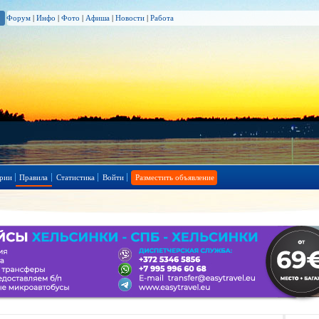
Форум
|
Инфо
|
Фото
|
Афиша
|
Новости
|
Работа
рии
Правила
Статистика
Войти
Разместить объявление