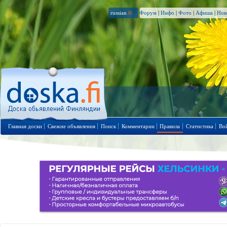
russian
.fi
Форум
|
Инфо
|
Фото
|
Афиша
|
Нов
Главная доски
Свежие объявления
Поиск
Комментарии
Правила
Статистика
Во