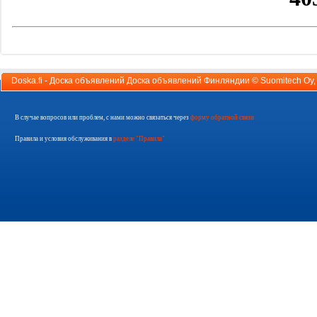
Doska.fi - Доска объявлений Доска объявлений Финляндии ©
Suomitech Oy
В случае вопросов или проблем, с нами можно связаться через
форму обратной связи
Правила и условия обслуживания в
разделе "Правила"