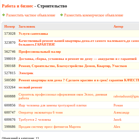
Работа и бизнес
- Строительство
Разместить частное объявление
Разместить коммерческое объявление
Номер
Заголовок
Автор
573028
Услуги сантехника
Качественный ремонт вашей квартиры.дома.от самого маленького,до само
323870
большого.ГАРАНТИЯ!
562746
Профессиональный маляр
598019
Доставка, сборка, установка и ремонт по дому — аккуратно и с гарантией
590168
Ремонт, Строительство, Благоустройство Домов, Квартир, Участков
527815
Электрик
500580
Ремонт квартиры или дома ? Сделаем красиво и в срок! гарантия КАЧЕСТ
553264
мелкий ремонт
Строитель профессионал оформления окон Эспоо, дневная
600888
rabotaduuni@gma
работа
600856
Ищу человека для замены тротуарной плитки
Роман
600747
Оператор эксковатора 6 тонн
Александр
600676
Требуется 2 человека
Janek
598686
Продам систему пресс фитингов Mapress
Alex
Объявлений в категории: 13