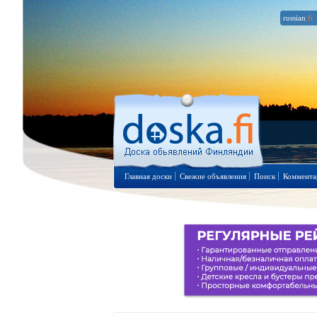
russian
.fi
Главная доски
Свежие объявления
Поиск
Коммента