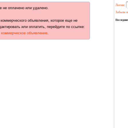
Логин
:
е не оплачено или удалено.
Забыли п
 коммерческого объявления, которое еще не
Последние
дактировать или оплатить, перейдите по ссылке:
ь коммерческое объявление
.