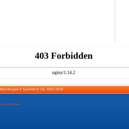
й Финляндии ©
Suomitech Oy
, 2002-2026
у обратной связи