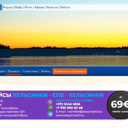
Форум
|
Инфо
|
Фото
|
Афиша
|
Новости
|
Работа
рии
Правила
Статистика
Войти
Разместить объявление