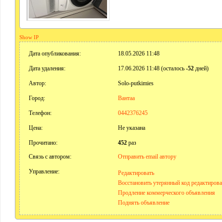
Show IP
Дата опубликования:
18.05.2026 11:48
Дата удаления:
17.06.2026 11:48 (осталось
-52
дней)
Автор:
Solo-putkimies
Город:
Вантаа
Телефон:
0442376245
Цена:
Не указана
Прочитано:
452
раз
Связь с автором:
Отправить email автору
Управление:
Редактировать
Восстановить утерянный код редактиров
Продление коммерческого объявления
Поднять объявление