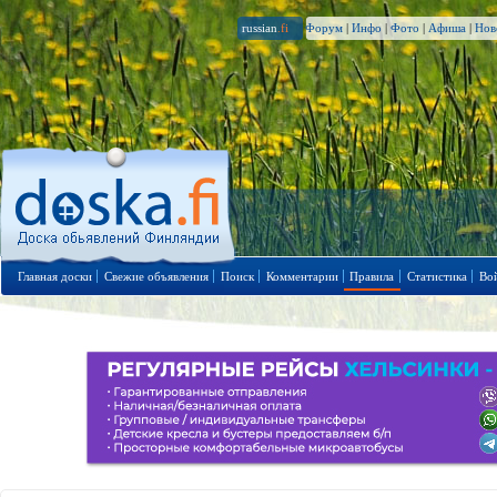
russian
.fi
Форум
|
Инфо
|
Фото
|
Афиша
|
Нов
Главная доски
Свежие объявления
Поиск
Комментарии
Правила
Статистика
Во