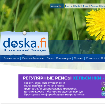
russian
.fi
Форум
|
Инфо
|
Фото
|
Афиша
|
Нов
Главная доски
Свежие объявления
Поиск
Комментарии
Правила
Статистика
Во