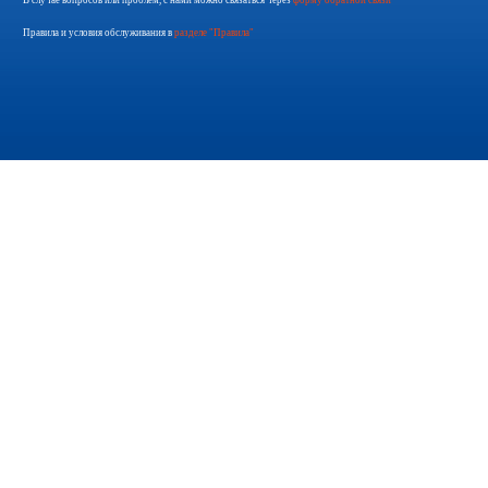
В случае вопросов или проблем, с нами можно связаться через
форму обратной связи
Правила и условия обслуживания в
разделе "Правила"