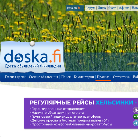
russian
.fi
Форум
|
Инфо
|
Фото
|
Афиша
|
Нов
Главная доски
Свежие объявления
Поиск
Комментарии
Правила
Статистика
Во