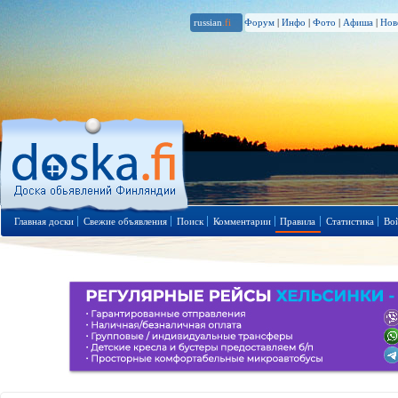
russian
.fi
Форум
|
Инфо
|
Фото
|
Афиша
|
Нов
Главная доски
Свежие объявления
Поиск
Комментарии
Правила
Статистика
Во