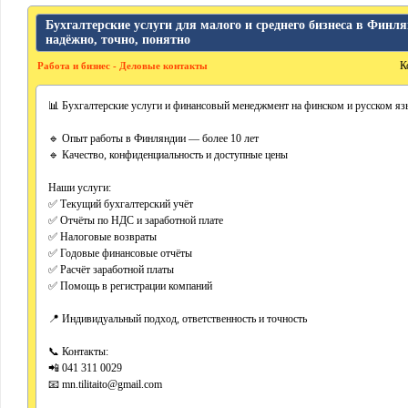
Бухгалтерские услуги для малого и среднего бизнеса в Финл
надёжно, точно, понятно
К
Работа и бизнес - Деловые контакты
📊 Бухгалтерские услуги и финансовый менеджмент на финском и русском яз
🔹 Опыт работы в Финляндии — более 10 лет
🔹 Качество, конфиденциальность и доступные цены
Наши услуги:
✅ Текущий бухгалтерский учёт
✅ Отчёты по НДС и заработной плате
✅ Налоговые возвраты
✅ Годовые финансовые отчёты
✅ Расчёт заработной платы
✅ Помощь в регистрации компаний
📍 Индивидуальный подход, ответственность и точность
📞 Контакты:
📲 041 311 0029
📧 mn.tilitaito@gmail.com