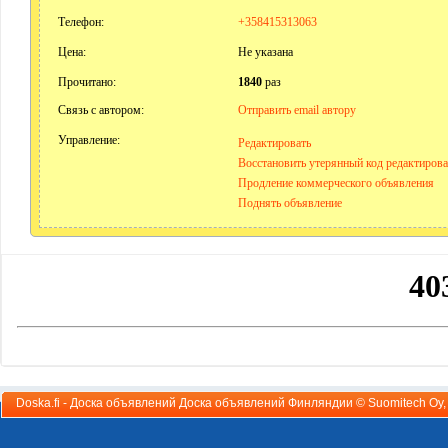
Телефон:
+358415313063
Цена:
Не указана
Прочитано:
1840
раз
Связь с автором:
Отправить email автору
Управление:
Редактировать
Восстановить утерянный код редактиров
Продление коммерческого объявления
Поднять объявление
Doska.fi - Доска объявлений Доска объявлений Финляндии ©
Suomitech Oy