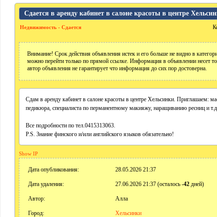
Сдается в аренду кабинет в салоне красоты в центре Хельси
К
Недвижимость - Сдается
Внимание! Срок действия объявления истек и его больше не видно в катего
можно перейти только по прямой ссылке. Информация в объявлении несет т
автор объявления не гарантирует что информация до сих пор достоверна.
Сдам в аренду кабинет в салоне красоты в центре Хельсинки. Приглашаем: ма
педикюра, специалиста по перманентному макияжу, наращиванию ресниц и т.д
Все подробности по тел.0415313063.
P.S. Знание финского и/или английского языков обязательно!
Show IP
Дата опубликования:
28.05.2026 21:37
Дата удаления:
27.06.2026 21:37 (осталось
-42
дней)
Автор:
Алла
Город:
Хельсинки