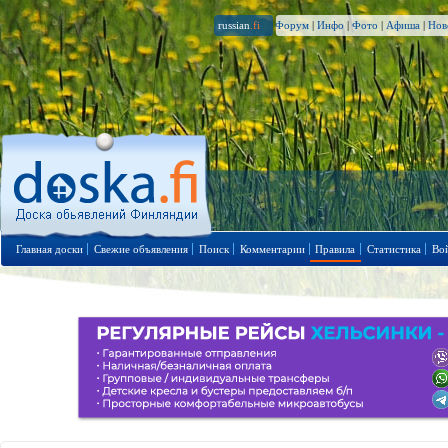
russian
.fi
Форум
|
Инфо
|
Фото
|
Афиша
|
Нов
Главная доски
Свежие объявления
Поиск
Комментарии
Правила
Статистика
Во