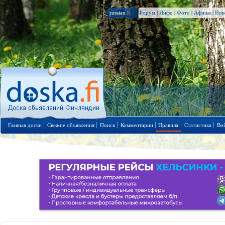
russian
.fi
Форум
|
Инфо
|
Фото
|
Афиша
|
Нов
Главная доски
Свежие объявления
Поиск
Комментарии
Правила
Статистика
Во