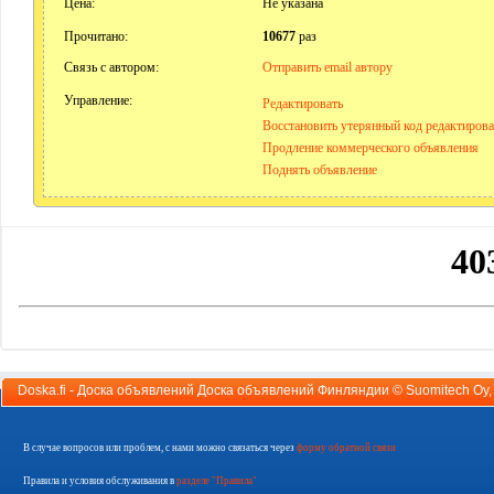
Цена:
Не указана
Прочитано:
10677
раз
Связь с автором:
Отправить email автору
Управление:
Редактировать
Восстановить утерянный код редактиров
Продление коммерческого объявления
Поднять объявление
Doska.fi - Доска объявлений Доска объявлений Финляндии ©
Suomitech Oy
В случае вопросов или проблем, с нами можно связаться через
форму обратной связи
Правила и условия обслуживания в
разделе "Правила"