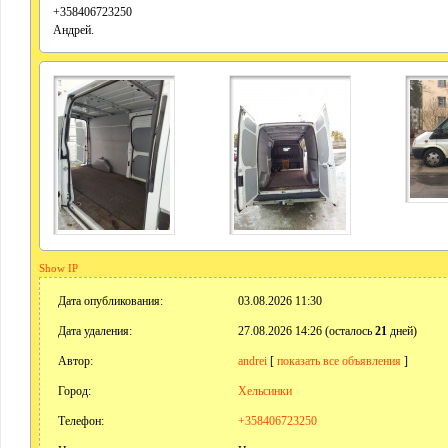
+358406723250
Андрей.
Show IP
Дата опубликования:
03.08.2026 11:30
Дата удаления:
27.08.2026 14:26 (осталось
21
дней)
Автор:
andrei
[
показать все объявления
]
Город:
Хельсинки
Телефон:
+358406723250