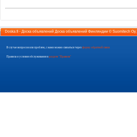
Doska.fi - Доска объявлений Доска объявлений Финляндии ©
Suomitech Oy
В случае вопросов или проблем, с нами можно связаться через
форму обратной связи
Правила и условия обслуживания в
разделе "Правила"