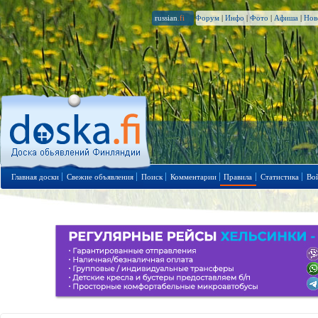
russian
.fi
Форум
|
Инфо
|
Фото
|
Афиша
|
Нов
Главная доски
Свежие объявления
Поиск
Комментарии
Правила
Статистика
Во