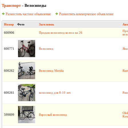
Транспорт
- Велосипеды
Разместить частное объявление
Разместить коммерческое объявление
Номер
Фото
Заголовок
Авт
Про
600906
Продам велосипед колеса на 26
вел
600771
Велосипед
Яна
600262
Велосипед Merida
Ram
600261
велосипед для 8-10 лет.
Рам
Ole
599899
Взрослый велосипед
Kos