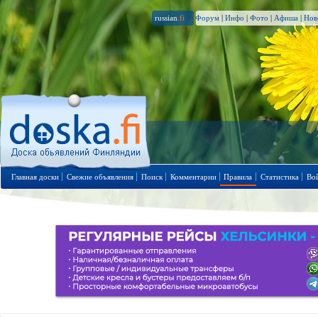
russian
.fi
Форум
|
Инфо
|
Фото
|
Афиша
|
Нов
Главная доски
Свежие объявления
Поиск
Комментарии
Правила
Статистика
Во