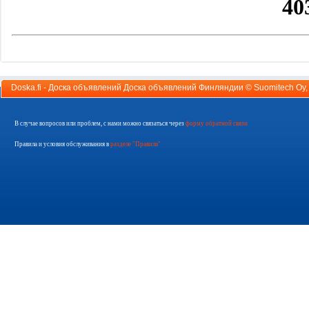
Doska.fi - Доска объявлений Доска объявлений Финляндии ©
Suomitech Oy
В случае вопросов или проблем, с нами можно связаться через
форму обратной связи
Правила и условия обслуживания в
разделе "Правила"