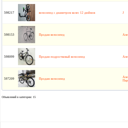
598217
велосипед с диаметром колес 12 дюймов
J
598153
Продам велосипед
Але
598099
Продам подростковый велосипед
Але
Але
597209
Продаю велосипед
Пар
Объявлений в категории: 15