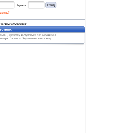
Пароль:
ароль?
 частные объявления:
вотных
мик , кроватку и ступеньки для собаки мал
азмера. Вывоз из Хертониеми или я могу ...