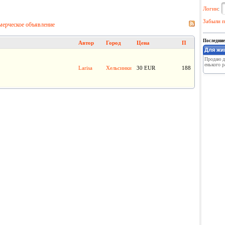
Логин
:
Забыли п
мерческое объявление
Последние
Автор
Город
Цена
П
Для жи
Продаю до
енького р
Larisa
Хельсинки
30 EUR
188