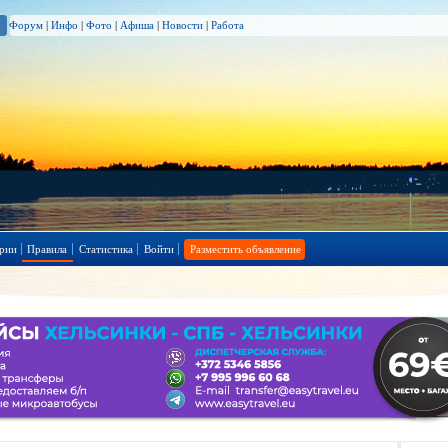
Форум
|
Инфо
|
Фото
|
Афиша
|
Новости
|
Работа
рии
Правила
Статистика
Войти
Разместить объявление