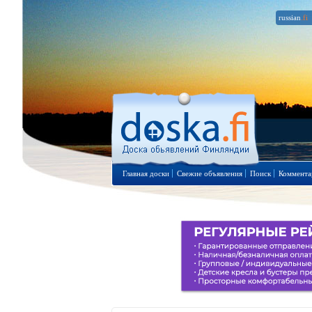
russian
.fi
Главная доски
Свежие объявления
Поиск
Коммента