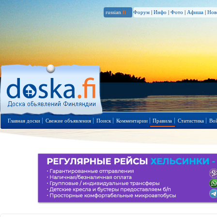
russian
.fi
Форум
|
Инфо
|
Фото
|
Афиша
|
Нов
Главная доски
Свежие объявления
Поиск
Комментарии
Правила
Статистика
Во