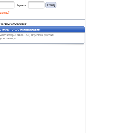
Пароль:
ароль?
 частные объявления:
стера по фотоаппаратам
онт камеры nikon D60, перестала работать
ска затвора... ...