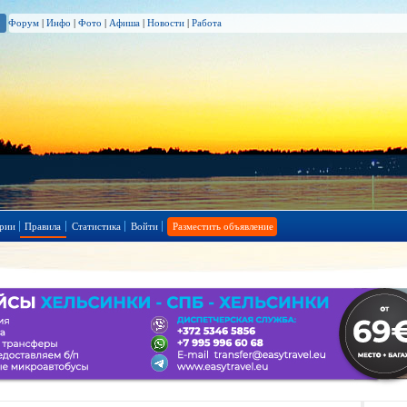
Форум
|
Инфо
|
Фото
|
Афиша
|
Новости
|
Работа
рии
Правила
Статистика
Войти
Разместить объявление