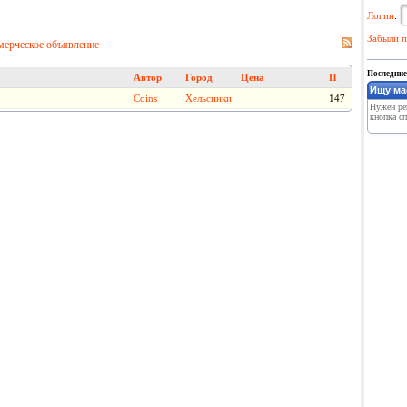
Логин
:
Забыли п
мерческое объявление
Последние
Автор
Город
Цена
П
Ищу ма
Coins
Хельсинки
147
Нужен рем
кнопка спу