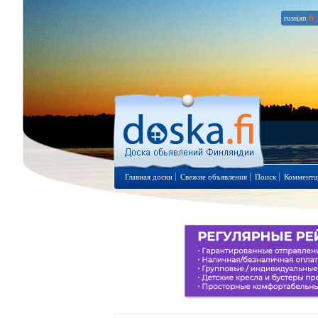
russian
.fi
Главная доски
Свежие объявления
Поиск
Коммента