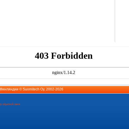
й Финляндии ©
Suomitech Oy
, 2002-2026
у обратной связи