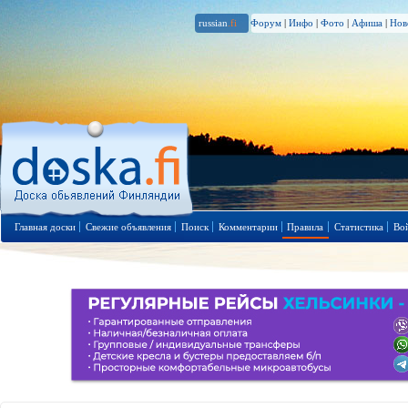
russian
.fi
Форум
|
Инфо
|
Фото
|
Афиша
|
Нов
Главная доски
Свежие объявления
Поиск
Комментарии
Правила
Статистика
Во