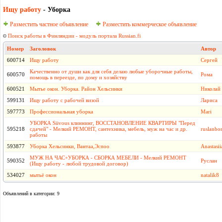
Ищу работу
- Уборка
Разместить частное объявление
Разместить коммерческое объявление
Поиск работы в Финляндии - модуль портала Russian.fi
Номер
Заголовок
Автор
600714
Ищу работу
Сергей
Качественно от души как для себя делаю любые уборочные работы,
600570
Рома
помощь в переезде, по дому и хозяйству
600521
Мытье окон. Уборка. Район Хельсинки
Николай
599131
Ищу работу с рабочей визой
Лариса
597773
Профессиональная уборка
Mari
УБОРКА Siivous клиннинг, ВОССТАНОВЛЕНИЕ КВАРТИРЫ "Перед
595218
сдачей" - Мелкий РЕМОНТ, сантехника, мебель, муж на час и др.
ruslanbo
работы
593877
Уборка Хельсинки, Вантаа,Эспоо
Anastasii
МУЖ НА ЧАС+УБОРКА - СБОРКА МЕБЕЛИ - Мелкий РЕМОНТ
590352
Руслан
(Ищу работу - любой трудовой договор)
534027
мытьё окон
natalik8
Объявлений в категории: 9