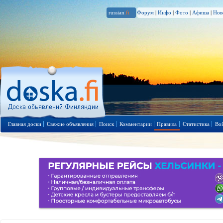
russian
.fi
Форум
|
Инфо
|
Фото
|
Афиша
|
Нов
Главная доски
Свежие объявления
Поиск
Комментарии
Правила
Статистика
Во