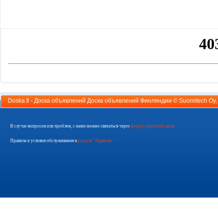
Doska.fi - Доска объявлений Доска объявлений Финляндии ©
Suomitech Oy
В случае вопросов или проблем, с нами можно связаться через
форму обратной связи
Правила и условия обслуживания в
разделе "Правила"