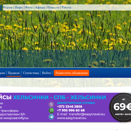
Форум
|
Инфо
|
Фото
|
Афиша
|
Новости
|
Работа
рии
Правила
Статистика
Войти
Разместить объявление