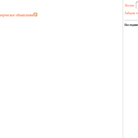
Логин
:
Забыли п
мерческое объявление
Последние