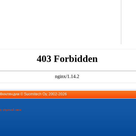
й Финляндии ©
Suomitech Oy
, 2002-2026
у обратной связи