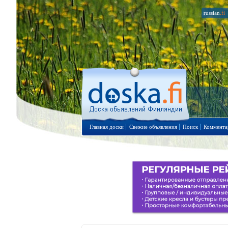
russian
.fi
Главная доски
Свежие объявления
Поиск
Коммента