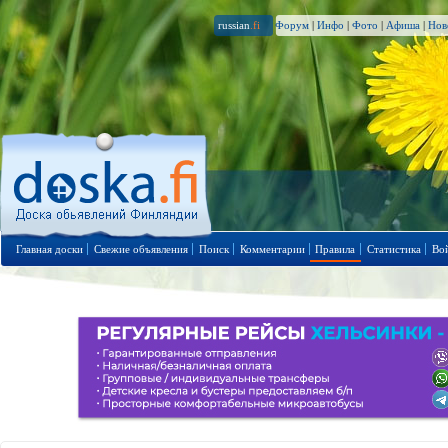
russian
.fi
Форум
|
Инфо
|
Фото
|
Афиша
|
Нов
Главная доски
Свежие объявления
Поиск
Комментарии
Правила
Статистика
Во