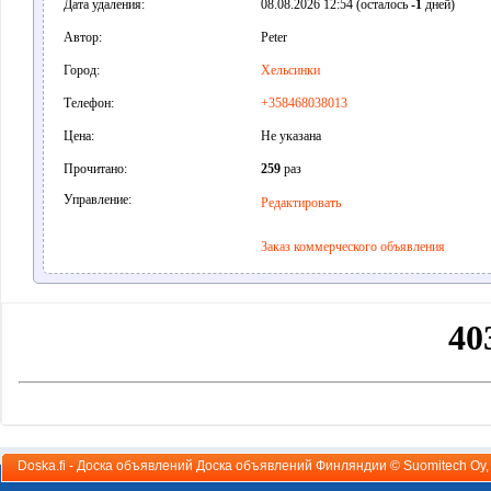
Дата удаления:
08.08.2026 12:54 (осталось
-1
дней)
Автор:
Peter
Город:
Хельсинки
Телефон:
+358468038013
Цена:
Не указана
Прочитано:
259
раз
Управление:
Редактировать
Заказ коммерческого объявления
Doska.fi - Доска объявлений Доска объявлений Финляндии ©
Suomitech Oy