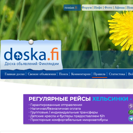
russian
.fi
Форум
|
Инфо
|
Фото
|
Афиша
|
Нов
Главная доски
Свежие объявления
Поиск
Комментарии
Правила
Статистика
Во