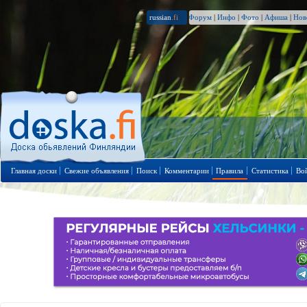
russian
.fi
Форум
|
Инфо
|
Фото
|
Афиша
|
Нов
Главная доски
Свежие объявления
Поиск
Комментарии
Правила
Статистика
Во