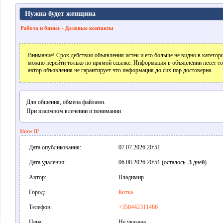
Нужна будет женщина
Работа и бизнес - Деловые контакты
Внимание! Срок действия объявления истек и его больше не видно в катего
можно перейти только по прямой ссылке. Информация в объявлении несет т
автор объявления не гарантирует что информация до сих пор достоверна.
Для общения, обмена файлами.
При взаимном влечении и понимании
Show IP
Дата опубликования:
07.07.2026 20:51
Дата удаления:
06.08.2026 20:51 (осталось
-3
дней)
Автор:
Владимир
Город:
Котка
Телефон:
+358442311486
Цена:
Не указана