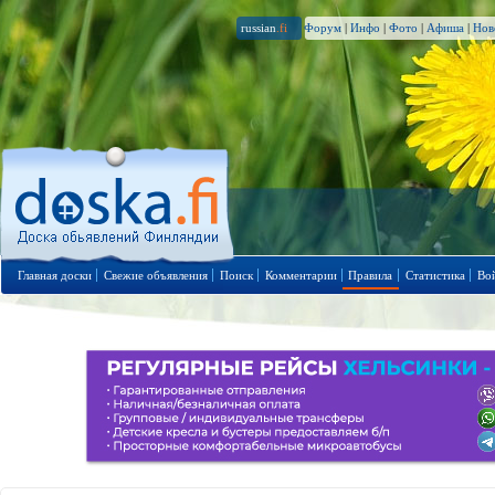
russian
.fi
Форум
|
Инфо
|
Фото
|
Афиша
|
Нов
Главная доски
Свежие объявления
Поиск
Комментарии
Правила
Статистика
Во