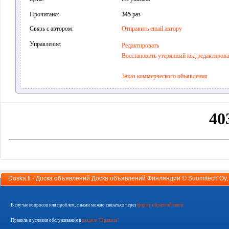
Прочитано:
345
раз
Связь с автором:
Отправить email автору
Управление:
Редактировать
Восстановить утерянный код редактиров
Заказ коммерческого объявления
Doska.fi - Доска объявлений Доска объявлений Финляндии ©
Suomitech Oy
В случае вопросов или проблем, с нами можно связаться через
форму обратной связи
Правила и условия обслуживания в
разделе "Правила"