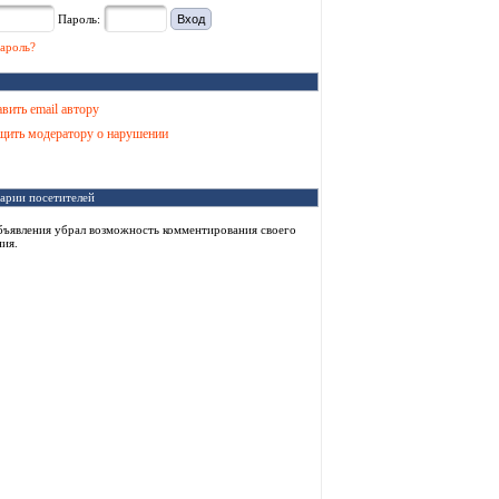
Пароль:
ароль?
вить email автору
ить модератору о нарушении
арии посетителей
бъявления убрал возможность комментирования своего
ия.