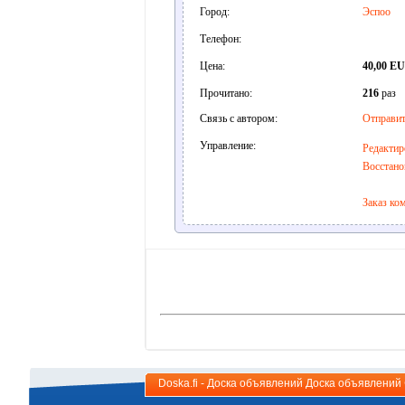
Город:
Эспоо
Телефон:
Цена:
40,00 E
Прочитано:
216
раз
Связь с автором:
Отправит
Управление:
Редактир
Восстано
Заказ ко
Doska.fi - Доска объявлений Доска объявлени