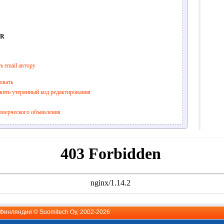
UR
ь email автору
овать
вить утерянный код редактирования
ммерческого объявления
й Финляндии ©
Suomitech Oy
, 2002-2026