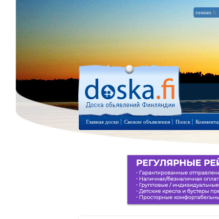
russian
.fi
Главная доски
Свежие объявления
Поиск
Коммента