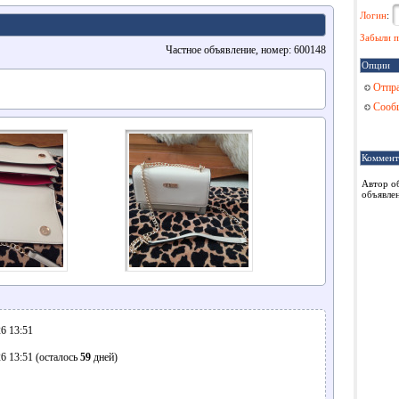
Логин
:
Забыли п
Частное объявление, номер: 600148
Опции
Отпра
Сообщ
Коммент
Автор о
объявлен
6 13:51
6 13:51 (осталось
59
дней)