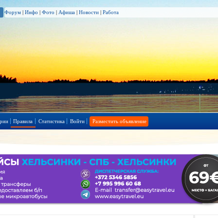
Форум
|
Инфо
|
Фото
|
Афиша
|
Новости
|
Работа
рии
Правила
Статистика
Войти
Разместить объявление