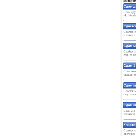
Последние
Сдам д
Сдам дву
nki,Vesal
Сдаётся
Сдаётся с
5 этаже с
Сдам м
Сдаётся м
сяц, со в
Сдам 1 
Сдам жен
станция м
Сдам к
Сдаётся м
сяц со вс
Сдам к
Сдам 2-х
техникой 
Кварти
Сдается 
овочным м