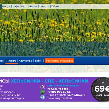
Форум
|
Инфо
|
Фото
|
Афиша
|
Новости
|
Работа
рии
Правила
Статистика
Войти
Разместить объявление