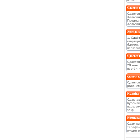
Сдается 
Сдается
Хельсин
Предлаг
Хельсинк
Аренда 
1. Сдаё
квартир
балкон,
парковка.
Сдаётся 
Сдается 
20 мин.
постёл. 
сдается 
Сдается
рабочему
Kvartira
Сдаю дв
Куломяки
парковоч
закр...
Комната
Сдам ко
телефон
входят в