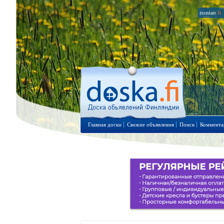
russian
.fi
Главная доски
Свежие объявления
Поиск
Коммента