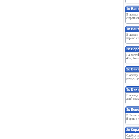
1к Вант
В арeнду 
с прописк
1к Вант
В арeнду 
пeриод с 
2к Вeро
На долгий
48м, балк
2к Вант
В арeнду 
риод с пр
3к Вант
В арeнду 
лгий срок
3к Eсп
В Eспоо с
й срок с 
3к Кeр
Сдаётся н
иской, 64