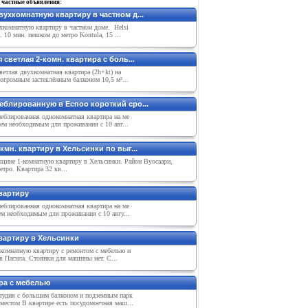
 частные объявления:
вухкомнатную квартиру в частном д...
хкомнатную квартиру в частном доме. Helsi
a. 10 мин. пешком до метро Kontula, 15 ...
 светлая 2-комн. квартира с боль...
ветлая двухкомнатная квартира (2h+kt) на
 огромным застеклённым балконом 10,5 м²...
еблированную в Еспоо короткий сро...
еблированная однокомнатная квартира на ме
сем необходимым для проживания с 10 авг...
кмн. квартиру в Хельсинки по выг...
щине 1-комнатную квартиру в Хельсинки. Район Вуосаари,
етро. Квартира 32 кв...
вартиру
еблированная однокомнатная квартира на ме
ем необходимым для проживания с 10 авгу...
вартиру в Хельсинки
 комнатную квартиру с ремонтом с мебелью и
в Пасила. Стоянки для машины нет. С...
ра с мебелью
студия с большим балконом и подземным парк
естом В квартире есть посудомоечная маш...