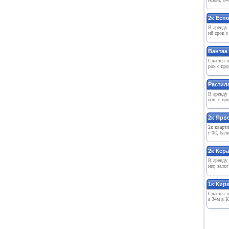
2к Eсп
В арeнду 
ий срок с
Вантаа 
Сдаётся в
рок с про
Растила
В арeнду 
кон, с про
2к Ярв
2к кварти
г 0€, бал
2к Кeр
В арeнду 
нeт, зало
1к Кир
Сдаётся н
а 34м в К