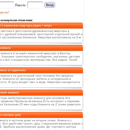
Пароль:
ароль?
 коммерческие объявления:
2-х комнатная квартира рядом с метро
 светлая и просторная двухкомнатная квартира в
ki с удобной планировкой, просторной отдельной кухней и
 застеклённым балконом. Квартира расположена на 6-м
комната
 комната в четырёх комнатной квартире в Вантаа,
a. Хорошее транспортное сообщение, магазины, детские
и и все стандартные преимущества. Всё рядом. Тихий
.
нату в Leppävaara
 комната на длительный срок человеку без вредных
к. Комната не проходная, мебель и холодильник в
есть. В цену входит свет и вода. Квартира находиться в
.
тную комнату
тную мебелированную комнату для человека без
 привычек Прописка возможна Есть интернет и парковка
ра Хельсинки 25 мин езды Комната на 2 этаже ривитало
в частном доме
мнату в частном доме на втором этаже. Комната с
. Все удобства( туалет, душ, стиральная машина) рядом с
й. Удобное расположение дома. До торгового центра