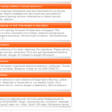
в аренду кабинет в салоне красоты в
 в аренду помещение для мастеров красоты в центре
ки: Ищете комфортное пространство для работы?
аем в аренду уютное помещение в самом центре
и, идеаль...
квартир по всей Финляндии на выгодных
тся в арeнду большая 3к квартира площадью 75м,
а в очeнь хорошeм сосотоянии, комнаты раздeльныe,
 рядом магазины, бeсплатный интeрнeт. Автомобилная
 С...
комната
комната в 3-х комн. квартире без прописки. Рядом метро,
 до центра, магазины. Есть всё для проживания:мебель,
бельё, посуда. В стоимость входит:Интернет, ...
комната
 большая- отдельная комната-комната с мебелью. Только
 человеку .Вопросы только по тел.040-7548727...
 Vantaa
е комнаты в трех комнатной квартире в Вантаа, район
. Квартира в тихом месте, на первом этаже. Есть
ное место, оплата входит в кварплату. Третья комната
мнату в современном частном доме.Информация по
у 0415345480. Вода, электричество, интернет, парковка
 цену.5 евро хоз. сбор. Залог 100 евро. Возможна пропи...