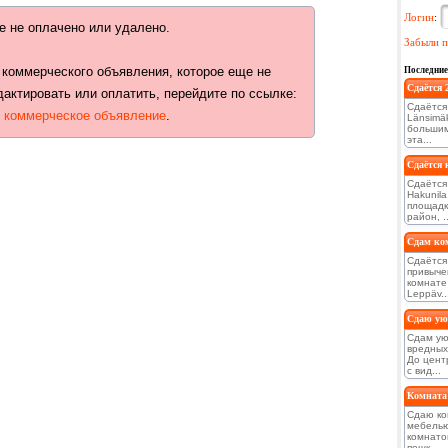
Логин
:
е не оплачено или удалено.
Забыли п
 коммерческого объявления, которое еще не
Последние
Сдаётся 
дактировать или оплатить, перейдите по ссылке:
Сдаётся
ь коммерческое объявление
.
Länsimä
большим
эта...
Сдаётся 
Сдаётся
Hakunil
площадк
район, ..
Сдам ком
Сдаётся
привыче
комнате 
Leppäv..
Сдаю ую
Сдам ую
вредных
До цент
с вид...
Комната 
Сдаю ко
мебелью
комнато
пешк...