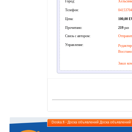
Город:
Хельсин
Телефон:
0415370
Цена:
100,00 
Прочитано:
219
раз
Связь с автором:
Отправит
Управление:
Редактир
Восстано
Заказ ко
Doska.fi - Доска объявлений Доска объявлени