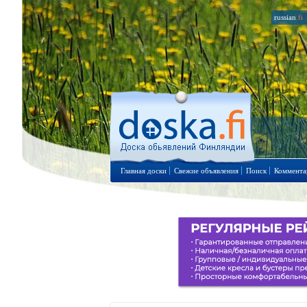
russian
.fi
Главная доски
Свежие объявления
Поиск
Коммента