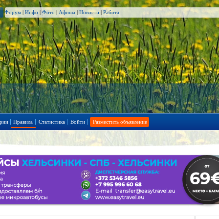
Форум
|
Инфо
|
Фото
|
Афиша
|
Новости
|
Работа
рии
Правила
Статистика
Войти
Разместить объявление