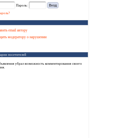
Пароль:
ароль?
вить email автору
ить модератору о нарушении
арии посетителей
бъявления убрал возможность комментирования своего
ия.