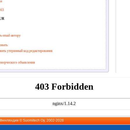
ки
463
EUR
ь email автору
овать
вить утерянный код редактирования
ммерческого объявления
й Финляндии ©
Suomitech Oy
, 2002-2026