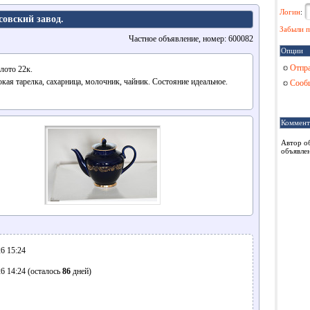
Логин
:
овский завод.
Забыли п
Частное объявление, номер: 600082
Опции
Отпра
лото 22к.
окая тарелка, сахарница, молочник, чайник. Состояние идеальное.
Сообщ
Коммент
Автор о
объявлен
6 15:24
6 14:24 (осталось
86
дней)