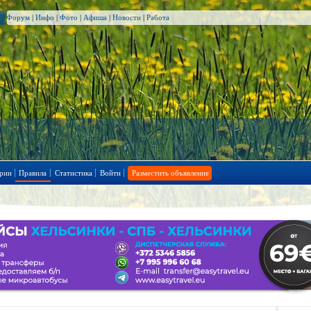
Форум
|
Инфо
|
Фото
|
Афиша
|
Новости
|
Работа
рии
Правила
Статистика
Войти
Разместить объявление