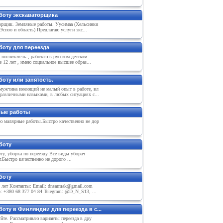
боту экскаваторщика
орщик. Земляные работы. Уусимаа (Хельсинки
 Эспоо и область) Предлагаю услуги экс...
боту для переезда
 воспитатель , работаю в русском детском
е 12 лет , имею социальное высшее образ...
оту или занятость.
мужчина имеющий не малый опыт в работе, вл
различными навыками, в любых ситуациях с...
ые работы
 малярные работы.Быстро качественно не дор
боту
у, уборка по переезду Все виды уборач
.Быстро качественно не дорого ...
боту
8 лет Контакты: Email: dnsarmak@gmail.com
 +380 68 377 04 84 Telegram: @D_N_S13, ...
оту в Финляндии для переезда в с...
йте. Рассматриваю варианты переезда в дру