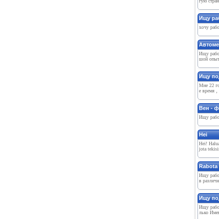
гую стран
Ищу ра
хочу рабо
Автоме
Ищу рабо
шой опыт 
Ищу по
Мне 22 го
е время ,
Вен - 
Ищу работ
Hei️
Hei! Halua
jota tekis
Rabota
Ищу рабо
в различн
Ищу по
Ищу работ
лько Имею