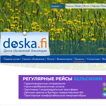
russian
.fi
Форум
|
Инфо
|
Фото
|
Афиша
|
Нов
Главная доски
Свежие объявления
Поиск
Комментарии
Правила
Статистика
Во