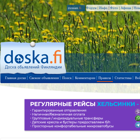
russian
.fi
Форум
|
Инфо
|
Фото
|
Афиша
|
Нов
Главная доски
Свежие объявления
Поиск
Комментарии
Правила
Статистика
Во