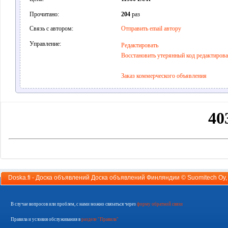
Прочитано:
204
раз
Связь с автором:
Отправить email автору
Управление:
Редактировать
Восстановить утерянный код редактиров
Заказ коммерческого объявления
Doska.fi - Доска объявлений Доска объявлений Финляндии ©
Suomitech Oy
В случае вопросов или проблем, с нами можно связаться через
форму обратной связи
Правила и условия обслуживания в
разделе "Правила"