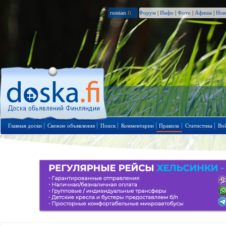
russian
.fi
Форум
|
Инфо
|
Фото
|
Афиша
|
Нов
Главная доски
Свежие объявления
Поиск
Комментарии
Правила
Статистика
Во