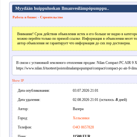
Myydään huippuluokan Ilmanvesilämpöpumppu..
Работа и бизнес - Строительство
Внимание! Срок действия объявления истек и его больше не видно в катего
можно перейти только по прямой ссылке. Информация в объявлении несет т
автор объявления не гарантирует что информация до сих пор достоверна.
В связи с установкой земляного отопления продам: Nilan Compact PC AIR 9 
https://www.nilan.fi/tuotteet/poistoilmalampopumput/compact/compact-pc-air-9-i
Show IP
Дата опубликования:
03.07.2026 21:01
Дата удаления:
02.08.2026 21:01 (осталось
-8
дней)
Автор:
Валера
Город:
Хельсинки
Телефон:
O4O 8657828
Цена:
11500 EUR