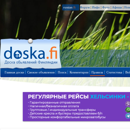
russian
.fi
Форум
|
Инфо
|
Фото
|
Афиша
|
Нов
Главная доски
Свежие объявления
Поиск
Комментарии
Правила
Статистика
Во