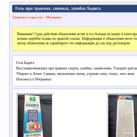
Гель при травмах, синяках, ушибах Бaдяга
Здоровье и красота - Медицина
Внимание! Срок действия объявления истек и его больше не видно в катего
можно перейти только по прямой ссылке. Информация в объявлении несет т
автор объявления не гарантирует что информация до сих пор достоверна.
Гель Бадяга
Восстанавливающее при травмах спорта; ушибах, заживление; Ускоряет расса
Убирает и Лечит: Синяки, пигментные пятна, угревая сыпь, отеки , пост акне
Нахожусь в Мюрмяки