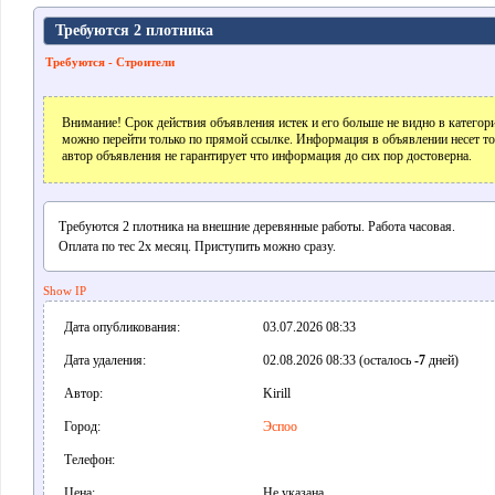
Требуются 2 плотника
Требуются - Строители
Внимание! Срок действия объявления истек и его больше не видно в катего
можно перейти только по прямой ссылке. Информация в объявлении несет т
автор объявления не гарантирует что информация до сих пор достоверна.
Требуются 2 плотника на внешние деревянные работы. Работа часовая.
Оплата по тес 2x месяц. Приступить можно сразу.
Show IP
Дата опубликования:
03.07.2026 08:33
Дата удаления:
02.08.2026 08:33 (осталось
-7
дней)
Автор:
Kirill
Город:
Эспоо
Телефон:
Цена:
Не указана