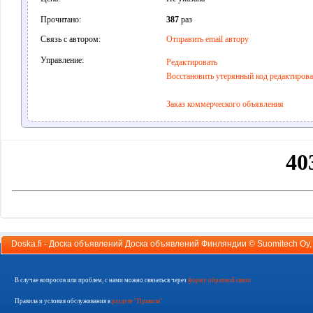
Прочитано:
387
раз
Связь с автором:
Отправить email автору
Управление:
Редактировать
Восстановить утерянный код редактиров
Заказ коммерческого объявления
Doska.fi - Доска объявлений Доска объявлений Финляндии ©
Suomitech Oy
В случае вопросов или проблем, с нами можно связаться через
форму обратной связи
Правила и условия обслуживания в
разделе "Правила"