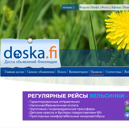
russian
.fi
Форум
|
Инфо
|
Фото
|
Афиша
|
Нов
Главная доски
Свежие объявления
Поиск
Комментарии
Правила
Статистика
Во