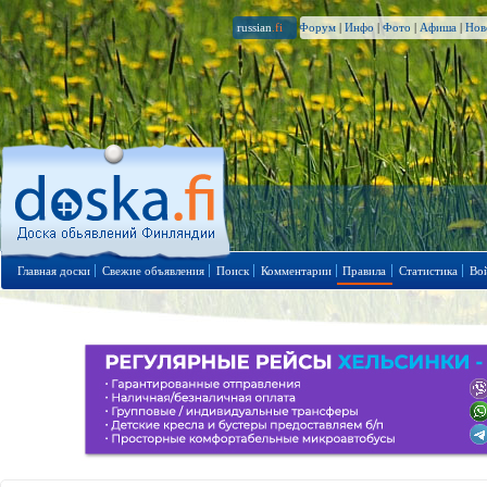
russian
.fi
Форум
|
Инфо
|
Фото
|
Афиша
|
Нов
Главная доски
Свежие объявления
Поиск
Комментарии
Правила
Статистика
Во