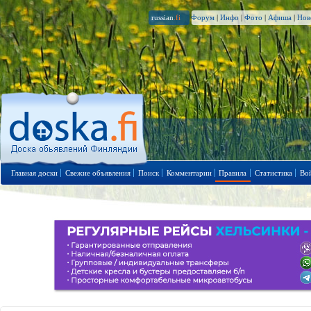
russian
.fi
Форум
|
Инфо
|
Фото
|
Афиша
|
Нов
Главная доски
Свежие объявления
Поиск
Комментарии
Правила
Статистика
Во