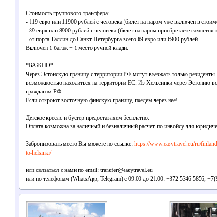
Стоимость группового трансфера:
- 119 евро или 11900 рублей с человека (билет на паром уже включен в стоим
- 89 евро или 8900 рублей с человека (билет на паром приобретаете самостоят
- от порта Таллин до Санкт-Петербурга всего 69 евро или 6900 рублей
Включен 1 багаж + 1 место ручной клади.
*ВАЖНО*
Через Эстонскую границу с территории РФ могут въезжать только резиденты 
возможностью находиться на территории ЕС. Из Хельсинки через Эстонию в
гражданам РФ
Если откроют восточную финскую границу, поедем через нее!
Детское кресло и бустер предоставляем бесплатно.
Оплата возможна за наличный и безналичный расчет, по инвойсу для юридичес
Забронировать место Вы можете по ссылке:
https://www.easytravel.eu/ru/finlan
to-helsinki/
или связаться с нами по email: transfer@easytravel.eu
или по телефонам (WhatsApp, Telegram) с 09:00 до 21:00: +372 5346 5856, +7(