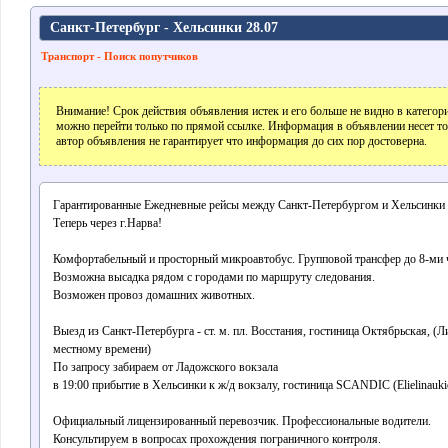
Санкт-Петербург - Хельсинки 28.07
Транспорт - Поиск попутчиков
Внимание! Срок действия объявления истек и его больше не видно в катего
можно перейти только по прямой ссылке. Информация в объявлении несет т
автор объявления не гарантирует что информация до сих пор достоверна.
Гарантированные Ежедневные рейсы между Санкт-Петербургом и Хельсинки
Теперь через г.Нарва!
Комфортабельный и просторный микроавтобус. Групповой трансфер до 8-ми 
Возможна высадка рядом с городами по маршруту следования.
Возможен провоз домашних животных.
Выезд из Санкт-Петербурга - ст. м. пл. Восстания, гостиница Октябрьская, (Ли
местному времени)
По запросу забираем от Ладожского вокзала
в 19:00 прибытие в Хельсинки к ж/д вокзалу, гостиница SCANDIC (Elielinaukio
Официальный лицензированный перевозчик. Профессиональные водители.
Консультируем в вопросах прохождения пограничного контроля.