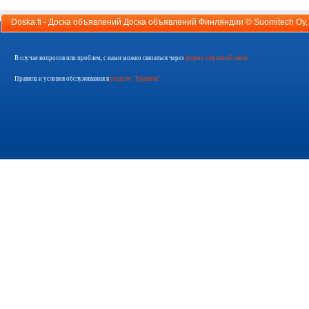
Doska.fi - Доска объявлений Доска объявлений Финляндии ©
Suomitech Oy
В случае вопросов или проблем, с нами можно связаться через
форму обратной связи
Правила и условия обслуживания в
разделе "Правила"