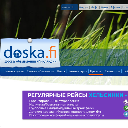
russian
.fi
Форум
|
Инфо
|
Фото
|
Афиша
|
Нов
Главная доски
Свежие объявления
Поиск
Комментарии
Правила
Статистика
Во