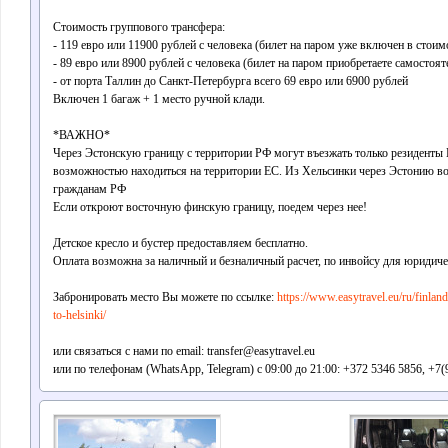
Стоимость группового трансфера:
- 119 евро или 11900 рублей с человека (билет на паром уже включен в стоим
- 89 евро или 8900 рублей с человека (билет на паром приобретаете самостоят
- от порта Таллин до Санкт-Петербурга всего 69 евро или 6900 рублей
Включен 1 багаж + 1 место ручной клади.
*ВАЖНО*
Через Эстонскую границу с территории РФ могут въезжать только резиденты 
возможностью находиться на территории ЕС. Из Хельсинки через Эстонию в
гражданам РФ
Если откроют восточную финскую границу, поедем через нее!
Детское кресло и бустер предоставляем бесплатно.
Оплата возможна за наличный и безналичный расчет, по инвойсу для юридичес
Забронировать место Вы можете по ссылке:
https://www.easytravel.eu/ru/finlan
to-helsinki/
или связаться с нами по email: transfer@easytravel.eu
или по телефонам (WhatsApp, Telegram) с 09:00 до 21:00: +372 5346 5856, +7(