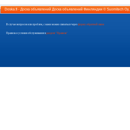
Doska.fi - Доска объявлений Доска объявлений Финляндии ©
Suomitech Oy
В случае вопросов или проблем, с нами можно связаться через
форму обратной связи
Правила и условия обслуживания в
разделе "Правила"