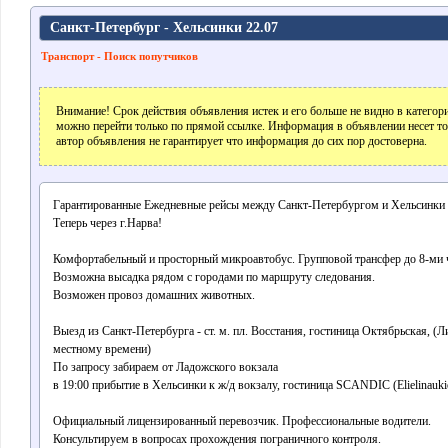
Санкт-Петербург - Хельсинки 22.07
Транспорт - Поиск попутчиков
Внимание! Срок действия объявления истек и его больше не видно в катего
можно перейти только по прямой ссылке. Информация в объявлении несет т
автор объявления не гарантирует что информация до сих пор достоверна.
Гарантированные Ежедневные рейсы между Санкт-Петербургом и Хельсинки
Теперь через г.Нарва!
Комфортабельный и просторный микроавтобус. Групповой трансфер до 8-ми 
Возможна высадка рядом с городами по маршруту следования.
Возможен провоз домашних животных.
Выезд из Санкт-Петербурга - ст. м. пл. Восстания, гостиница Октябрьская, (Ли
местному времени)
По запросу забираем от Ладожского вокзала
в 19:00 прибытие в Хельсинки к ж/д вокзалу, гостиница SCANDIC (Elielinaukio
Официальный лицензированный перевозчик. Профессиональные водители.
Консультируем в вопросах прохождения пограничного контроля.