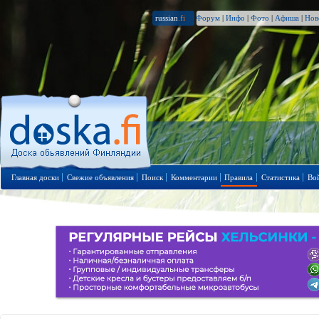
russian
.fi
Форум
|
Инфо
|
Фото
|
Афиша
|
Нов
Главная доски
Свежие объявления
Поиск
Комментарии
Правила
Статистика
Во