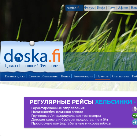
russian
.fi
Форум
|
Инфо
|
Фото
|
Афиша
|
Нов
Главная доски
Свежие объявления
Поиск
Комментарии
Правила
Статистика
Во