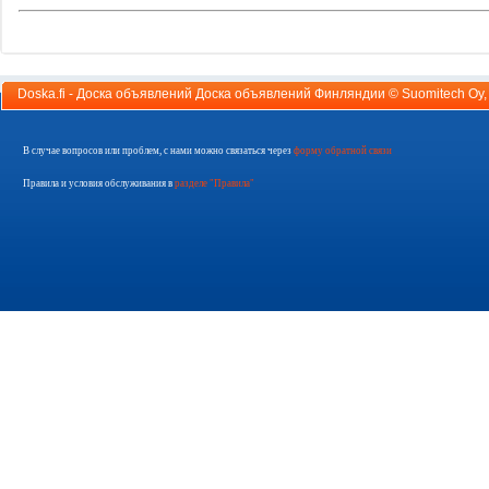
Doska.fi - Доска объявлений Доска объявлений Финляндии ©
Suomitech Oy
В случае вопросов или проблем, с нами можно связаться через
форму обратной связи
Правила и условия обслуживания в
разделе "Правила"