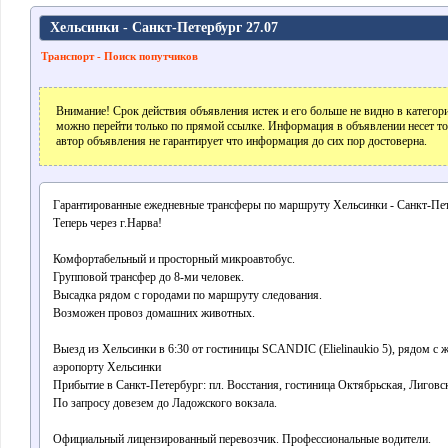
Хельсинки - Санкт-Петербург 27.07
Транспорт - Поиск попутчиков
Внимание! Срок действия объявления истек и его больше не видно в катего
можно перейти только по прямой ссылке. Информация в объявлении несет т
автор объявления не гарантирует что информация до сих пор достоверна.
Гарантированные ежедневные трансферы по маршруту Хельсинки - Санкт-Пет
Теперь через г.Нарва!
Комфортабельный и просторный микроавтобус.
Групповой трансфер до 8-ми человек.
Высадка рядом с городами по маршруту следования.
Возможен провоз домашних животных.
Выезд из Хельсинки в 6:30 от гостиницы SCANDIC (Elielinaukio 5), рядом с 
аэропорту Хельсинки
Прибытие в Санкт-Петербург: пл. Восстания, гостиница Октябрьская, Лиговск
По запросу довезем до Ладожского вокзала.
Официальный лицензированный перевозчик. Профессиональные водители.