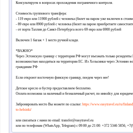
Консультируем в вопросах прохождения пограничного контроля.
Стоимость группового трансфера:
- 119 евро или 11900 рублей с человека (билет на паром уже включен в стоим
- 89 евро или 8900 рублей с человека (билет на паром приобретаете самостоят
- от порта Таллин до Санкт-Петербурга всего 69 евро или 6900 рублей
Включен 1 багаж + 1 место ручной клади.
*ВАЖНО*
Через Эстонскую границу с территории РФ могут въезжать только резиденты 
возможностью находиться на территории ЕС. Из Хельсинки через Эстонию в
гражданам РФ
Если откроют восточную финскую границу, поедем через нее!
Детское кресло и бустер предоставляем бесплатно.
Оплата возможна за наличный и безналичный расчет, по инвойсу для юридичес
Забронировать место Вы можете по ссылке:
https://www.easytravel.eu/ru/finlan
to-helsinki/
или связаться с нами по email: transfer@easytravel.eu
или по телефонам (WhatsApp, Telegram) с 09:00 до 21:00: +372 5346 5856, +7(